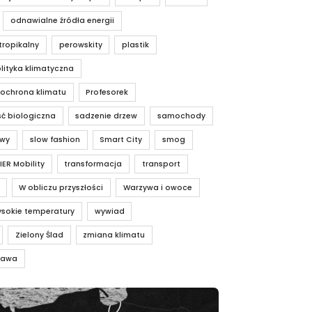
odnawialne źródła energii
tropikalny
perowskity
plastik
lityka klimatyczna
 ochrona klimatu
Profesorek
ć biologiczna
sadzenie drzew
samochody
owy
slow fashion
Smart City
smog
IER Mobility
transformacja
transport
W obliczu przyszłości
Warzywa i owoce
sokie temperatury
wywiad
Zielony Ślad
zmiana klimatu
rawa