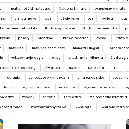
o
neutralność klimatyczna
Ochrona klimatu
ocieplenie klimatu
OEES
olej palmowy
opel
oświetlenie
oze
paliwa
pas 
różowanie w eko stylu
Podstawy prawne
Podsumowanie roku
po
ryskie
pożary
pranamat
Prawa zwierząt
Prawo
Prawo a
y
recykling
recykling chemiczny
Richard Stiegler
Różnorodnoś
la
sekwestracja węgla
skipy
Skutki zmian klimatu
ślad węgl
iżania Kosztów Energii
ŚwiatOZE
święta
Szkolenia
TIER
T
ubrania
Uchodźctwo klimatyczne
unia europejska
upcycling
ontariusz
wycinanie drzew
wylesianie
Wymieranie zwierząt
wy
owietrza
zasoby
zdrowie
zero waste
zielona transformacja
ważona moda
zrównoważony rozwój
Zwierzęta
Zwierzęta mają p