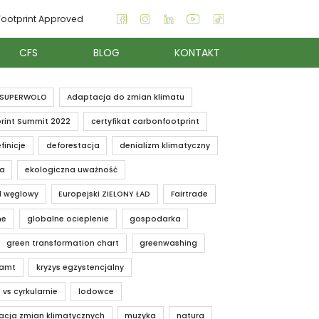
ootprint Approved
CFS
BLOG
KONTAKT
SUPERWOLO
Adaptacja do zmian klimatu
rint Summit 2022
certyfikat carbonfootprint
finicje
deforestacja
denializm klimatyczny
ia
ekologiczna uważność
d węglowy
Europejski ZIELONY ŁAD
Fairtrade
ne
globalne ocieplenie
gospodarka
green transformation chart
greenwashing
iamt
kryzys egzystencjalny
 vs cyrkularnie
lodowce
acja zmian klimatycznych
muzyka
natura