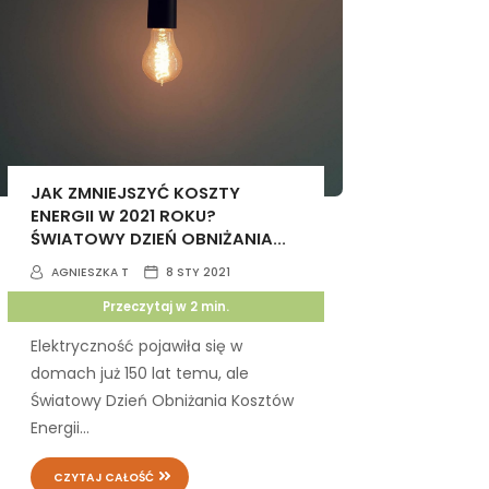
JAK ZMNIEJSZYĆ KOSZTY
ENERGII W 2021 ROKU?
ŚWIATOWY DZIEŃ OBNIŻANIA...
AGNIESZKA T
8 STY 2021
Przeczytaj w
2
min.
Elektryczność pojawiła się w
domach już 150 lat temu, ale
Światowy Dzień Obniżania Kosztów
Energii...
CZYTAJ CAŁOŚĆ