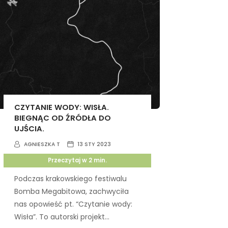
CZYTANIE WODY: WISŁA.
BIEGNĄC OD ŹRÓDŁA DO
UJŚCIA.
AGNIESZKA T
13 STY 2023
Przeczytaj w
2
min.
Podczas krakowskiego festiwalu
Bomba Megabitowa, zachwyciła
nas opowieść pt. “Czytanie wody:
Wisła”. To autorski projekt...