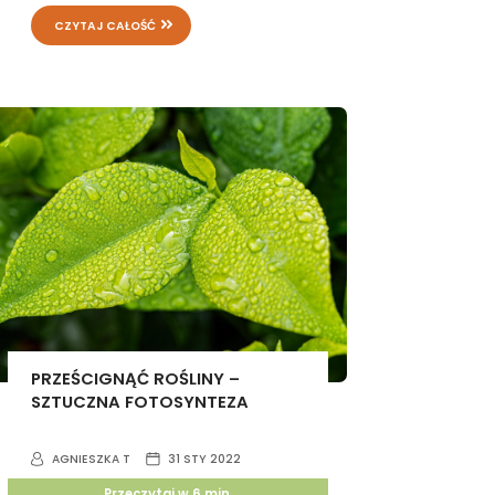
CZYTAJ CAŁOŚĆ
PRZEŚCIGNĄĆ ROŚLINY –
SZTUCZNA FOTOSYNTEZA
AGNIESZKA T
31 STY 2022
Przeczytaj w
6
min.