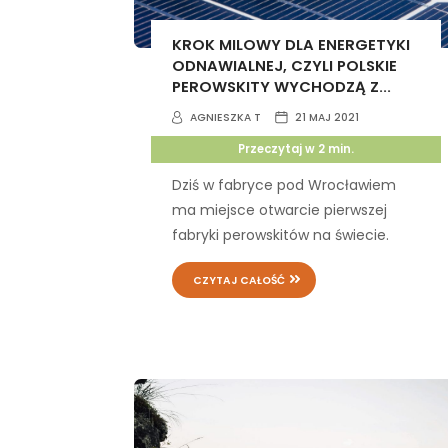
KROK MILOWY DLA ENERGETYKI
ODNAWIALNEJ, CZYLI POLSKIE
PEROWSKITY WYCHODZĄ Z...
AGNIESZKA T
21 MAJ 2021
Przeczytaj w
2
min.
Dziś w fabryce pod Wrocławiem
ma miejsce otwarcie pierwszej
fabryki perowskitów na świecie.
CZYTAJ CAŁOŚĆ