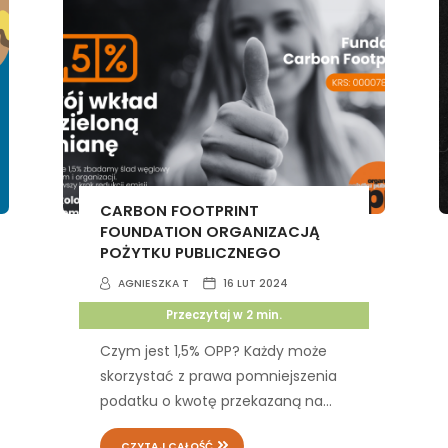
CARBON FOOTPRINT
FOUNDATION ORGANIZACJĄ
POŻYTKU PUBLICZNEGO
AGNIESZKA T
16 LUT 2024
Przeczytaj w
2
min.
Czym jest 1,5% OPP? Każdy może
skorzystać z prawa pomniejszenia
podatku o kwotę przekazaną na...
CZYTAJ CAŁOŚĆ