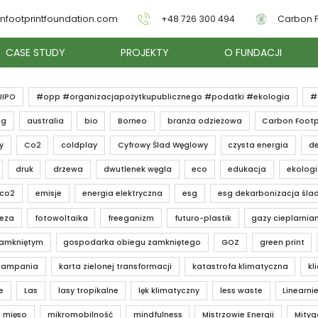
nfootprintfoundation.com
+48 726 300 494
Carbon F
CASE STUDY
PROJEKTY
O FUNDACJI
UIPO
#opp #organizacjapożytkupublicznego #podatki #ekologia
#
ng
australia
bio
Borneo
branża odzieżowa
Carbon Footp
y
Co2
coldplay
Cyfrowy Ślad Węglowy
czysta energia
de
druk
drzewa
dwutlenek węgla
eco
edukacja
ekolog
 co2
emisje
energia elektryczna
esg
esg dekarbonizacja śla
teza
fotowoltaika
freeganizm
futuro-plastik
gazy cieplarnia
zamkniętym
gospodarka obiegu zamkniętego
GOZ
green print
kampania
karta zielonej transformacji
katastrofa klimatyczna
kl
e
Las
lasy tropikalne
lęk klimatyczny
less waste
Linearnie
mięso
mikromobilność
mindfulness
Mistrzowie Energii
Mityg