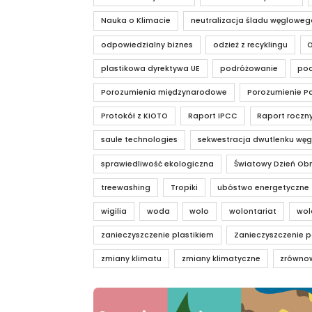
Nauka o Klimacie
neutralizacja śladu węgloweg
odpowiedzialny biznes
odzież z recyklingu
plastikowa dyrektywa UE
podróżowanie
pod
Porozumienia międzynarodowe
Porozumienie Pa
Protokół z KIOTO
Raport IPCC
Raport roczn
saule technologies
sekwestracja dwutlenku węg
sprawiedliwość ekologiczna
Światowy Dzień Obn
treewashing
Tropiki
ubóstwo energetyczne
wigilia
woda
wolo
wolontariat
wol
zanieczyszczenie plastikiem
Zanieczyszczenie p
zmiany klimatu
zmiany klimatyczne
zrówno