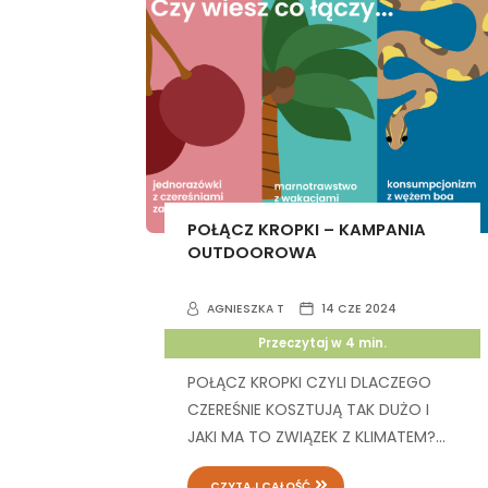
POŁĄCZ KROPKI – KAMPANIA
OUTDOOROWA
AGNIESZKA T
14 CZE 2024
Przeczytaj w
4
min.
POŁĄCZ KROPKI CZYLI DLACZEGO
CZEREŚNIE KOSZTUJĄ TAK DUŻO I
JAKI MA TO ZWIĄZEK Z KLIMATEM?...
CZYTAJ CAŁOŚĆ