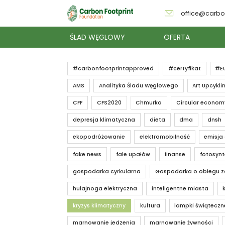
office@carbo
ŚLAD WĘGLOWY
OFERTA
#carbonfootprintapproved
#certyfikat
#E
AMS
Analityka Śladu Węglowego
Art Upcykli
CFF
CFS2020
Chmurka
Circular econom
depresja klimatyczna
dieta
dma
dnsh
ekopodróżowanie
elektromobilność
emisja
fake news
fale upałów
finanse
fotosyn
gospodarka cyrkularna
Gospodarka o obiegu 
hulajnoga elektryczna
inteligentne miasta
kryzys klimatyczny
kultura
lampki świąteczn
marnowanie jedzenia
marnowanie żywności