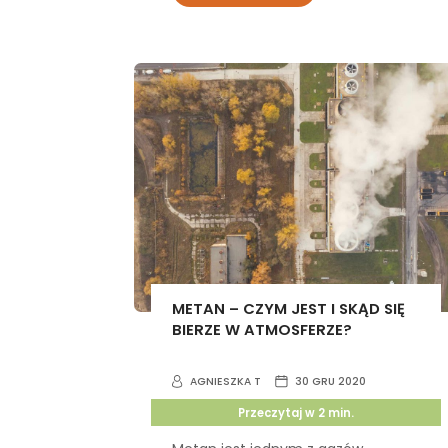
METAN – CZYM JEST I SKĄD SIĘ
BIERZE W ATMOSFERZE?
AGNIESZKA T
30 GRU 2020
Przeczytaj w
2
min.