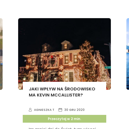
JAKI WPŁYW NA ŚRODOWISKO
MA KEVIN MCCALLISTER?
AGNIESZKA T
30 GRU 2020
Przeczytaj w
2
min.