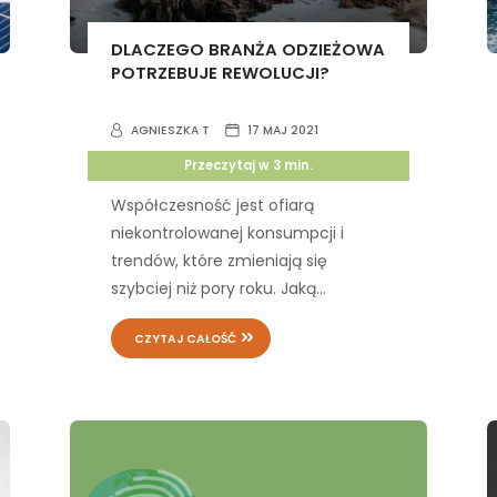
DLACZEGO BRANŻA ODZIEŻOWA
POTRZEBUJE REWOLUCJI?
AGNIESZKA T
17 MAJ 2021
Przeczytaj w
3
min.
Współczesność jest ofiarą
niekontrolowanej konsumpcji i
trendów, które zmieniają się
szybciej niż pory roku. Jaką...
CZYTAJ CAŁOŚĆ