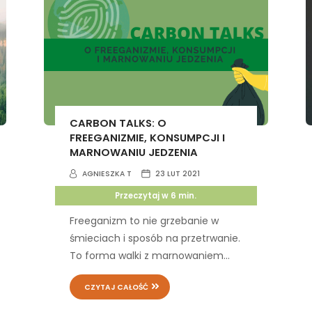
CARBON TALKS: O
FREEGANIZMIE, KONSUMPCJI I
MARNOWANIU JEDZENIA
AGNIESZKA T
23 LUT 2021
Przeczytaj w
6
min.
Freeganizm to nie grzebanie w
śmieciach i sposób na przetrwanie.
To forma walki z marnowaniem...
CZYTAJ CAŁOŚĆ