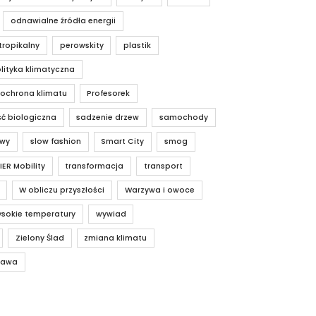
odnawialne źródła energii
tropikalny
perowskity
plastik
lityka klimatyczna
 ochrona klimatu
Profesorek
ć biologiczna
sadzenie drzew
samochody
owy
slow fashion
Smart City
smog
IER Mobility
transformacja
transport
W obliczu przyszłości
Warzywa i owoce
sokie temperatury
wywiad
Zielony Ślad
zmiana klimatu
rawa