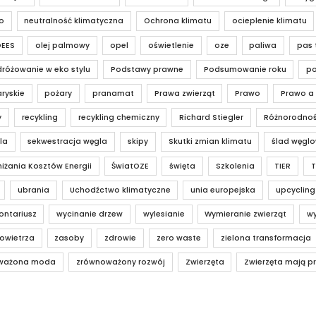
o
neutralność klimatyczna
Ochrona klimatu
ocieplenie klimatu
OEES
olej palmowy
opel
oświetlenie
oze
paliwa
pas 
różowanie w eko stylu
Podstawy prawne
Podsumowanie roku
po
ryskie
pożary
pranamat
Prawa zwierząt
Prawo
Prawo a
y
recykling
recykling chemiczny
Richard Stiegler
Różnorodnoś
la
sekwestracja węgla
skipy
Skutki zmian klimatu
ślad węgl
iżania Kosztów Energii
ŚwiatOZE
święta
Szkolenia
TIER
T
ubrania
Uchodźctwo klimatyczne
unia europejska
upcycling
ontariusz
wycinanie drzew
wylesianie
Wymieranie zwierząt
wy
owietrza
zasoby
zdrowie
zero waste
zielona transformacja
ważona moda
zrównoważony rozwój
Zwierzęta
Zwierzęta mają p