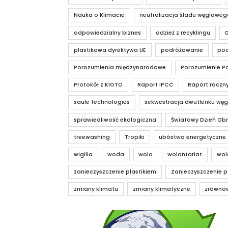
Nauka o Klimacie
neutralizacja śladu węgloweg
odpowiedzialny biznes
odzież z recyklingu
plastikowa dyrektywa UE
podróżowanie
pod
Porozumienia międzynarodowe
Porozumienie Pa
Protokół z KIOTO
Raport IPCC
Raport roczn
saule technologies
sekwestracja dwutlenku węg
sprawiedliwość ekologiczna
Światowy Dzień Obn
treewashing
Tropiki
ubóstwo energetyczne
wigilia
woda
wolo
wolontariat
wol
zanieczyszczenie plastikiem
Zanieczyszczenie p
zmiany klimatu
zmiany klimatyczne
zrówno