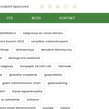
ootprint Approved
CFS
BLOG
KONTAKT
SUPERWOLO
Adaptacja do zmian klimatu
rint Summit 2022
certyfikat carbonfootprint
finicje
deforestacja
denializm klimatyczny
ia
ekologiczna uważność
d węglowy
Europejski ZIELONY ŁAD
Fairtrade
ne
globalne ocieplenie
gospodarka
green transformation chart
greenwashing
iamt
kryzys egzystencjalny
 vs cyrkularnie
lodowce
acja zmian klimatycznych
muzyka
natura