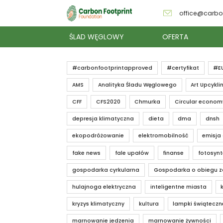
office@carbo
ŚLAD WĘGLOWY
OFERTA
#carbonfootprintapproved
#certyfikat
#E
AMS
Analityka Śladu Węglowego
Art Upcykli
CFF
CFS2020
Chmurka
Circular econom
depresja klimatyczna
dieta
dma
dnsh
ekopodróżowanie
elektromobilność
emisja
fake news
fale upałów
finanse
fotosyn
gospodarka cyrkularna
Gospodarka o obiegu 
hulajnoga elektryczna
inteligentne miasta
kryzys klimatyczny
kultura
lampki świąteczn
marnowanie jedzenia
marnowanie żywności