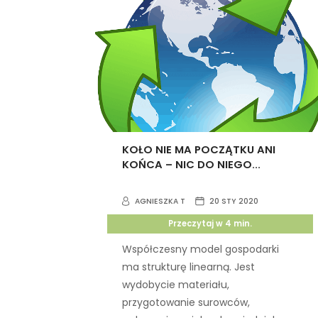
KOŁO NIE MA POCZĄTKU ANI
KOŃCA – NIC DO NIEGO...
AGNIESZKA T
20 STY 2020
Przeczytaj w
4
min.
Współczesny model gospodarki
ma strukturę linearną. Jest
wydobycie materiału,
przygotowanie surowców,