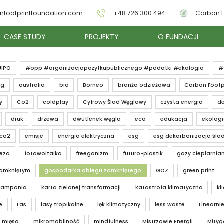
nfootprintfoundation.com
+48 726 300 494
Carbon F
CASE STUDY
PROJEKTY
O FUNDACJI
UIPO
#opp #organizacjapożytkupublicznego #podatki #ekologia
#
ng
australia
bio
Borneo
branża odzieżowa
Carbon Footp
y
Co2
coldplay
Cyfrowy Ślad Węglowy
czysta energia
de
druk
drzewa
dwutlenek węgla
eco
edukacja
ekolog
 co2
emisje
energia elektryczna
esg
esg dekarbonizacja śla
teza
fotowoltaika
freeganizm
futuro-plastik
gazy cieplarnia
zamkniętym
gospodarka obiegu zamkniętego
GOZ
green print
kampania
karta zielonej transformacji
katastrofa klimatyczna
kl
e
Las
lasy tropikalne
lęk klimatyczny
less waste
Linearnie
mięso
mikromobilność
mindfulness
Mistrzowie Energii
Mityg