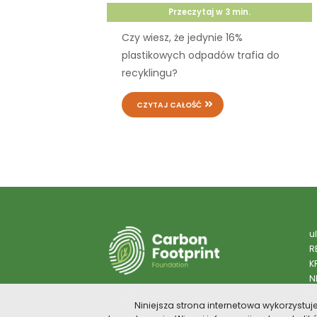
Przeczytaj w
3
min.
Czy wiesz, że jedynie 16%
plastikowych odpadów trafia do
recyklingu?
CZYTAJ CAŁOŚĆ
u
R
K
N
N
PRESS PACK
Niniejsza strona internetowa wykorzystuj