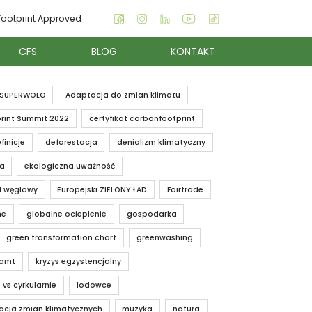
ootprint Approved
CFS
BLOG
KONTAKT
SUPERWOLO
Adaptacja do zmian klimatu
rint Summit 2022
certyfikat carbonfootprint
finicje
deforestacja
denializm klimatyczny
ia
ekologiczna uważność
d węglowy
Europejski ZIELONY ŁAD
Fairtrade
ne
globalne ocieplenie
gospodarka
green transformation chart
greenwashing
iamt
kryzys egzystencjalny
 vs cyrkularnie
lodowce
acja zmian klimatycznych
muzyka
natura