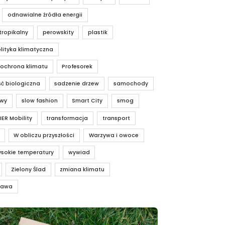
odnawialne źródła energii
tropikalny
perowskity
plastik
lityka klimatyczna
 ochrona klimatu
Profesorek
ć biologiczna
sadzenie drzew
samochody
owy
slow fashion
Smart City
smog
IER Mobility
transformacja
transport
W obliczu przyszłości
Warzywa i owoce
sokie temperatury
wywiad
Zielony Ślad
zmiana klimatu
rawa