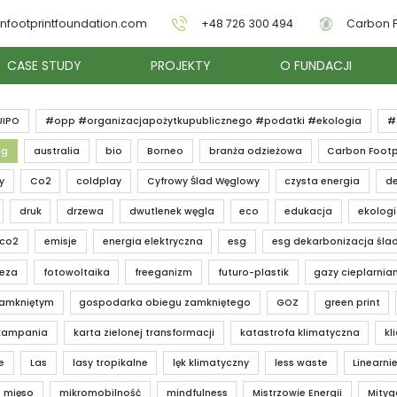
nfootprintfoundation.com
+48 726 300 494
Carbon F
CASE STUDY
PROJEKTY
O FUNDACJI
UIPO
#opp #organizacjapożytkupublicznego #podatki #ekologia
#
ng
australia
bio
Borneo
branża odzieżowa
Carbon Footp
y
Co2
coldplay
Cyfrowy Ślad Węglowy
czysta energia
de
druk
drzewa
dwutlenek węgla
eco
edukacja
ekolog
 co2
emisje
energia elektryczna
esg
esg dekarbonizacja śla
teza
fotowoltaika
freeganizm
futuro-plastik
gazy cieplarnia
zamkniętym
gospodarka obiegu zamkniętego
GOZ
green print
kampania
karta zielonej transformacji
katastrofa klimatyczna
kl
e
Las
lasy tropikalne
lęk klimatyczny
less waste
Linearnie
mięso
mikromobilność
mindfulness
Mistrzowie Energii
Mityg