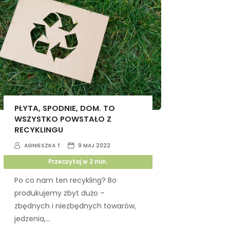
PŁYTA, SPODNIE, DOM. TO
WSZYSTKO POWSTAŁO Z
RECYKLINGU
AGNIESZKA T
9 MAJ 2022
Przeczytaj w
2
min.
Po co nam ten recykling? Bo
produkujemy zbyt dużo –
zbędnych i niezbędnych towarów,
jedzenia,...