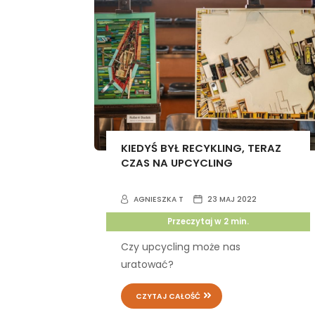
KIEDYŚ BYŁ RECYKLING, TERAZ
CZAS NA UPCYCLING
AGNIESZKA T
23 MAJ 2022
Przeczytaj w
2
min.
Czy upcycling może nas
uratować?
CZYTAJ CAŁOŚĆ