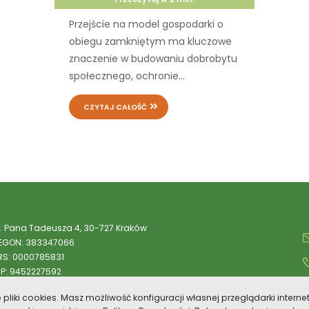
Przejście na model gospodarki o
obiegu zamkniętym ma kluczowe
znaczenie w budowaniu dobrobytu
społecznego, ochronie...
CZYTAJ CAŁOŚĆ
l. Pana Tadeusza 4, 30-727 Kraków
EGON: 383347066
RS: 0000785831
IP: 9452227592
r konta: 44 1140 2004 0000 3602 7883 5671
e pliki cookies. Masz możliwość konfiguracji własnej przeglądarki intern