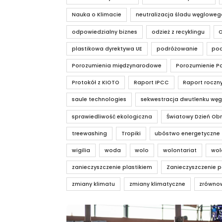
Nauka o Klimacie
neutralizacja śladu węgloweg
odpowiedzialny biznes
odzież z recyklingu
plastikowa dyrektywa UE
podróżowanie
pod
Porozumienia międzynarodowe
Porozumienie Pa
Protokół z KIOTO
Raport IPCC
Raport roczn
saule technologies
sekwestracja dwutlenku węg
sprawiedliwość ekologiczna
Światowy Dzień Obn
treewashing
Tropiki
ubóstwo energetyczne
wigilia
woda
wolo
wolontariat
wol
zanieczyszczenie plastikiem
Zanieczyszczenie p
zmiany klimatu
zmiany klimatyczne
zrówno