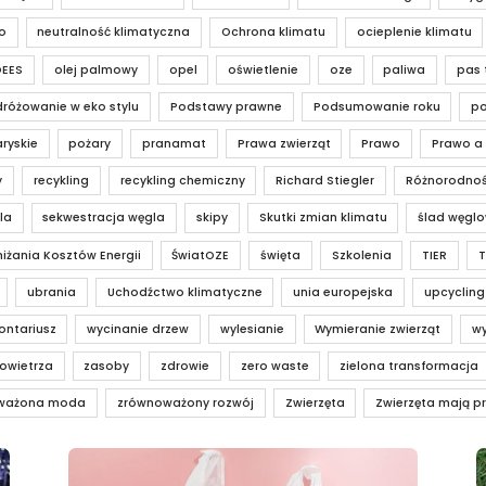
o
neutralność klimatyczna
Ochrona klimatu
ocieplenie klimatu
OEES
olej palmowy
opel
oświetlenie
oze
paliwa
pas 
różowanie w eko stylu
Podstawy prawne
Podsumowanie roku
po
ryskie
pożary
pranamat
Prawa zwierząt
Prawo
Prawo a
y
recykling
recykling chemiczny
Richard Stiegler
Różnorodnoś
la
sekwestracja węgla
skipy
Skutki zmian klimatu
ślad węgl
iżania Kosztów Energii
ŚwiatOZE
święta
Szkolenia
TIER
T
ubrania
Uchodźctwo klimatyczne
unia europejska
upcycling
ontariusz
wycinanie drzew
wylesianie
Wymieranie zwierząt
wy
owietrza
zasoby
zdrowie
zero waste
zielona transformacja
ważona moda
zrównoważony rozwój
Zwierzęta
Zwierzęta mają p