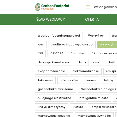
office@carbo
ŚLAD WĘGLOWY
OFERTA
#carbonfootprintapproved
#certyfikat
#E
AMS
Analityka Śladu Węglowego
Art Upcykli
CFF
CFS2020
Chmurka
Circular econom
depresja klimatyczna
dieta
dma
dnsh
ekopodróżowanie
elektromobilność
emisja
fake news
fale upałów
finanse
fotosyn
gospodarka cyrkularna
Gospodarka o obiegu 
hulajnoga elektryczna
inteligentne miasta
kryzys klimatyczny
kultura
lampki świąteczn
marnowanie jedzenia
marnowanie żywności