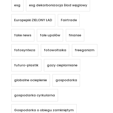
esg
esg dekarbonizacja ślad węglowy
Europejski ZIELONY ŁAD
Fairtrade
fake news
fale upałów
finanse
fotosynteza
fotowoltaika
freeganizm
futuro-plastik
gazy cieplarniane
globalne ocieplenie
gospodarka
gospodarka cyrkularna
Gospodarka o obiegu zamkniętym