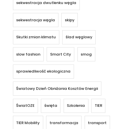
sekwestracja dwutlenku węgla
sekwestracja węgla
skipy
Skutki zmian klimatu
ślad węglowy
slow fashion
Smart City
smog
sprawiedliwość ekologiczna
Światowy Dzień Obniżania Kosztów Energii
ŚwiatOZE
święta
Szkolenia
TIER
TIER Mobility
transformacja
transport