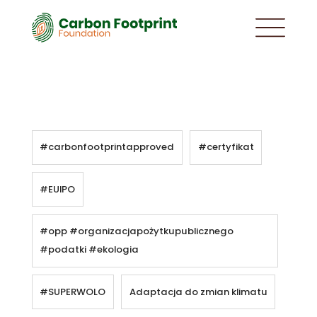
#carbonfootprintapproved
#certyfikat
#EUIPO
#opp #organizacjapożytkupublicznego
#podatki #ekologia
#SUPERWOLO
Adaptacja do zmian klimatu