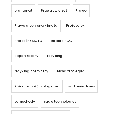
pranamat
Prawa zwierząt
Prawo
Prawo a ochrona klimatu
Profesorek
Protokół z KIOTO
Raport IPCC
Raport roczny
recykling
recykling chemiczny
Richard Stiegler
Różnorodność biologiczna
sadzenie drzew
samochody
saule technologies