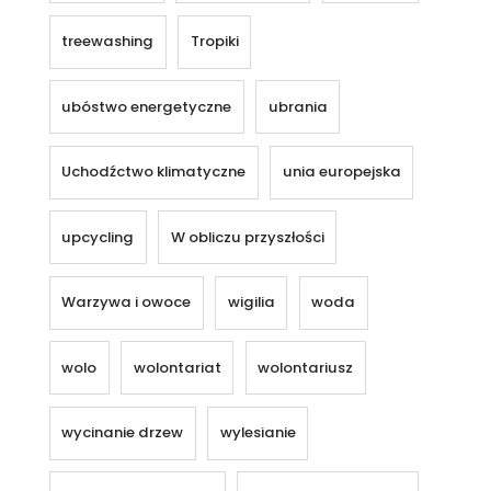
treewashing
Tropiki
ubóstwo energetyczne
ubrania
Uchodźctwo klimatyczne
unia europejska
upcycling
W obliczu przyszłości
Warzywa i owoce
wigilia
woda
wolo
wolontariat
wolontariusz
wycinanie drzew
wylesianie