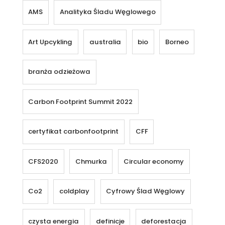
AMS
Analityka Śladu Węglowego
Art Upcykling
australia
bio
Borneo
branża odzieżowa
Carbon Footprint Summit 2022
certyfikat carbonfootprint
CFF
CFS2020
Chmurka
Circular economy
Co2
coldplay
Cyfrowy Ślad Węglowy
czysta energia
definicje
deforestacja