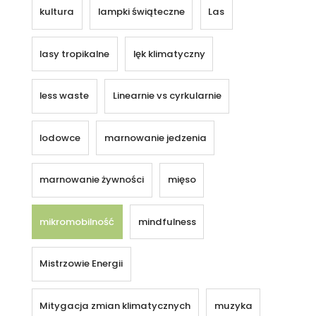
kultura
lampki świąteczne
Las
lasy tropikalne
lęk klimatyczny
less waste
Linearnie vs cyrkularnie
lodowce
marnowanie jedzenia
marnowanie żywności
mięso
mikromobilność
mindfulness
Mistrzowie Energii
Mitygacja zmian klimatycznych
muzyka