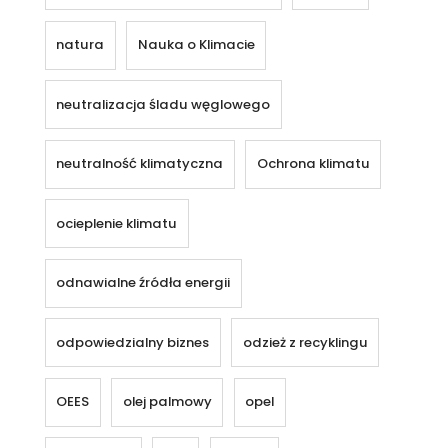
natura
Nauka o Klimacie
neutralizacja śladu węglowego
neutralność klimatyczna
Ochrona klimatu
ocieplenie klimatu
odnawialne źródła energii
odpowiedzialny biznes
odzież z recyklingu
OEES
olej palmowy
opel