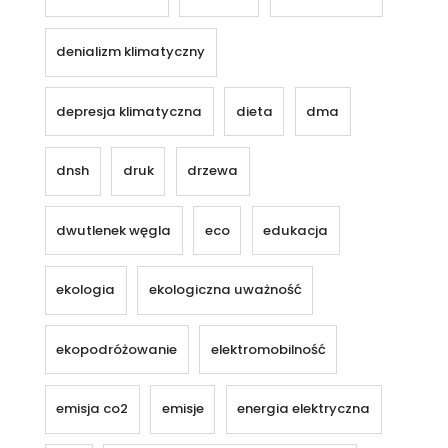
denializm klimatyczny
depresja klimatyczna
dieta
dma
dnsh
druk
drzewa
dwutlenek węgla
eco
edukacja
ekologia
ekologiczna uważność
ekopodróżowanie
elektromobilność
emisja co2
emisje
energia elektryczna