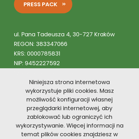
PRESS PACK
ul. Pana Tadeusza 4, 30-727 Kraków
REGON: 383347066
KRS: 0000785831
NIP: 9452227592
Nr konta: 44 1140 2004 0000 3602 7883
Niniejsza strona internetowa
5671
wykorzystuje pliki cookies. Masz
możliwość konfiguracji własnej
przeglądarki internetowej, aby
office@carbonfootprintfoundation
zablokować lub ograniczyć ich
wykorzystywanie. Więcej informacji na
+48 726 300 494
temat plików cookies znajdziesz w