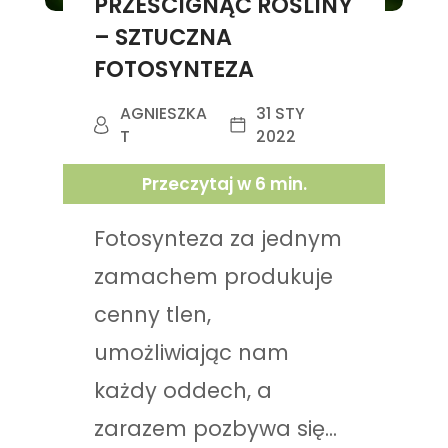
PRZEŚCIGNĄĆ ROŚLINY
– SZTUCZNA
FOTOSYNTEZA
AGNIESZKA
31 STY
T
2022
Przeczytaj w
6
min.
Fotosynteza za jednym
zamachem produkuje
cenny tlen,
umożliwiając nam
każdy oddech, a
zarazem pozbywa się...