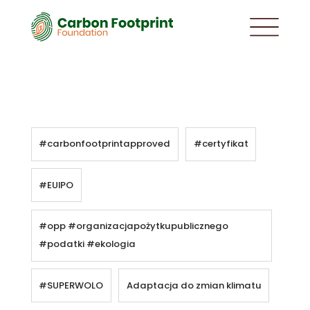
#carbonfootprintapproved
#certyfikat
#EUIPO
#opp #organizacjapożytkupublicznego
#podatki #ekologia
#SUPERWOLO
Adaptacja do zmian klimatu