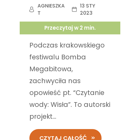
AGNIESZKA
13 STY
T
2023
Przeczytaj w
2
min.
Podczas krakowskiego
festiwalu Bomba
Megabitowa,
zachwyciła nas
opowieść pt. “Czytanie
wody: Wisła”. To autorski
projekt...
CZYTAJ CAŁOŚĆ