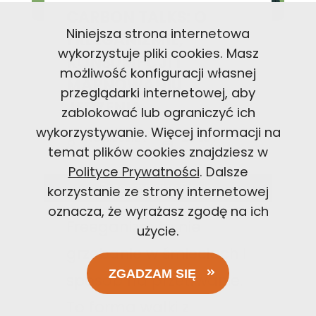
CARBON TALKS: O
Niniejsza strona internetowa
FREEGANIZMIE,
wykorzystuje pliki cookies. Masz
KONSUMPCJI I
możliwość konfiguracji własnej
MARNOWANIU
przeglądarki internetowej, aby
JEDZENIA
zablokować lub ograniczyć ich
wykorzystywanie. Więcej informacji na
AGNIESZKA
23 LUT
temat plików cookies znajdziesz w
T
2021
Polityce Prywatności
. Dalsze
Przeczytaj w
6
min.
korzystanie ze strony internetowej
oznacza, że wyrażasz zgodę na ich
Freeganizm to nie
użycie.
grzebanie w śmieciach i
ZGADZAM SIĘ
sposób na przetrwanie.
To forma walki z