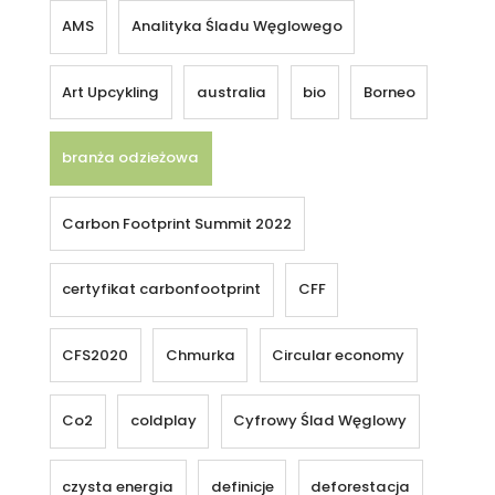
AMS
Analityka Śladu Węglowego
Art Upcykling
australia
bio
Borneo
branża odzieżowa
Carbon Footprint Summit 2022
certyfikat carbonfootprint
CFF
CFS2020
Chmurka
Circular economy
Co2
coldplay
Cyfrowy Ślad Węglowy
czysta energia
definicje
deforestacja