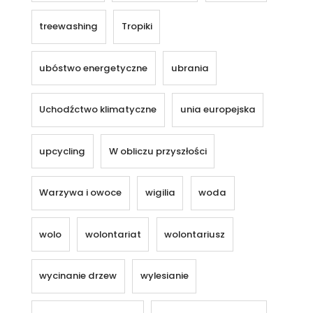
treewashing
Tropiki
ubóstwo energetyczne
ubrania
Uchodźctwo klimatyczne
unia europejska
upcycling
W obliczu przyszłości
Warzywa i owoce
wigilia
woda
wolo
wolontariat
wolontariusz
wycinanie drzew
wylesianie