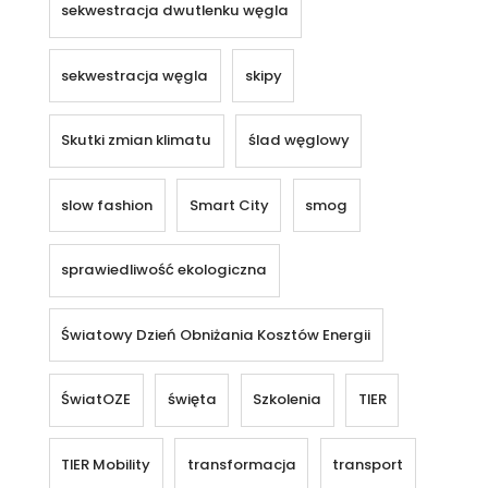
sekwestracja dwutlenku węgla
sekwestracja węgla
skipy
Skutki zmian klimatu
ślad węglowy
slow fashion
Smart City
smog
sprawiedliwość ekologiczna
Światowy Dzień Obniżania Kosztów Energii
ŚwiatOZE
święta
Szkolenia
TIER
TIER Mobility
transformacja
transport