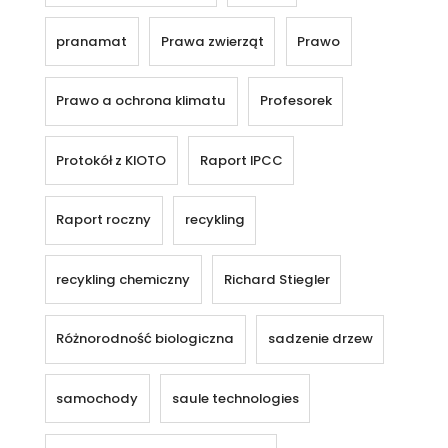
pranamat
Prawa zwierząt
Prawo
Prawo a ochrona klimatu
Profesorek
Protokół z KIOTO
Raport IPCC
Raport roczny
recykling
recykling chemiczny
Richard Stiegler
Różnorodność biologiczna
sadzenie drzew
samochody
saule technologies