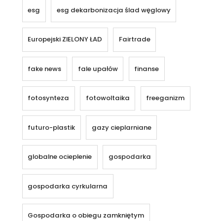
esg
esg dekarbonizacja ślad węglowy
Europejski ZIELONY ŁAD
Fairtrade
fake news
fale upałów
finanse
fotosynteza
fotowoltaika
freeganizm
futuro-plastik
gazy cieplarniane
globalne ocieplenie
gospodarka
gospodarka cyrkularna
Gospodarka o obiegu zamkniętym