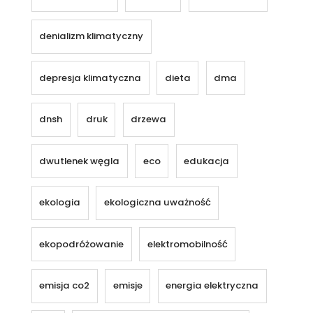
denializm klimatyczny
depresja klimatyczna
dieta
dma
dnsh
druk
drzewa
dwutlenek węgla
eco
edukacja
ekologia
ekologiczna uważność
ekopodróżowanie
elektromobilność
emisja co2
emisje
energia elektryczna