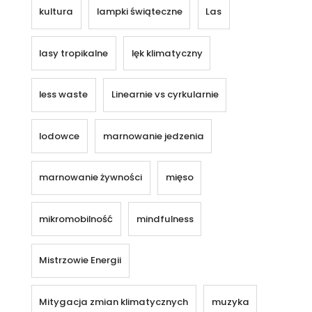
kultura
lampki świąteczne
Las
lasy tropikalne
lęk klimatyczny
less waste
Linearnie vs cyrkularnie
lodowce
marnowanie jedzenia
marnowanie żywności
mięso
mikromobilność
mindfulness
Mistrzowie Energii
Mitygacja zmian klimatycznych
muzyka