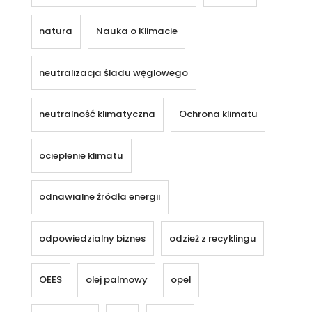
natura
Nauka o Klimacie
neutralizacja śladu węglowego
neutralność klimatyczna
Ochrona klimatu
ocieplenie klimatu
odnawialne źródła energii
odpowiedzialny biznes
odzież z recyklingu
OEES
olej palmowy
opel