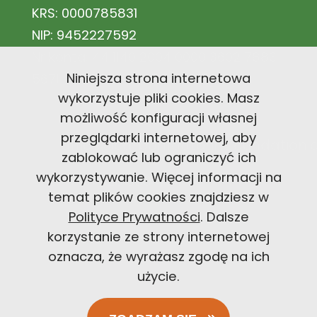
KRS: 0000785831
NIP: 9452227592
Nr konta: 44 1140 2004 0000 3602 7883
Niniejsza strona internetowa
5671
wykorzystuje pliki cookies. Masz
możliwość konfiguracji własnej
przeglądarki internetowej, aby
office@carbonfootprintfoundation
zablokować lub ograniczyć ich
wykorzystywanie. Więcej informacji na
+48 726 300 494
temat plików cookies znajdziesz w
Polityce Prywatności
. Dalsze
korzystanie ze strony internetowej
oznacza, że wyrażasz zgodę na ich
użycie.