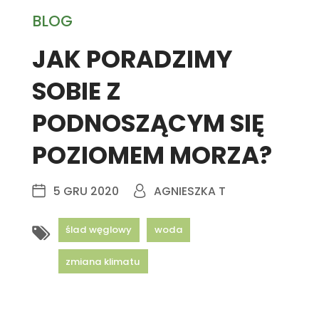
BLOG
JAK PORADZIMY
SOBIE Z
PODNOSZĄCYM SIĘ
POZIOMEM MORZA?
5 GRU 2020
AGNIESZKA T
ślad węglowy
woda
zmiana klimatu