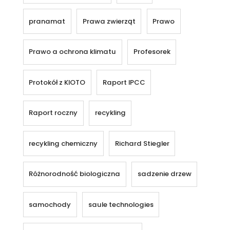
pranamat
Prawa zwierząt
Prawo
Prawo a ochrona klimatu
Profesorek
Protokół z KIOTO
Raport IPCC
Raport roczny
recykling
recykling chemiczny
Richard Stiegler
Różnorodność biologiczna
sadzenie drzew
samochody
saule technologies