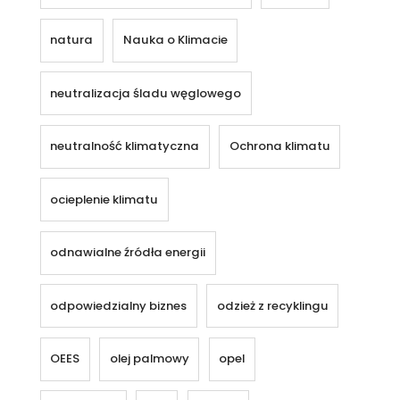
natura
Nauka o Klimacie
neutralizacja śladu węglowego
neutralność klimatyczna
Ochrona klimatu
ocieplenie klimatu
odnawialne źródła energii
odpowiedzialny biznes
odzież z recyklingu
OEES
olej palmowy
opel