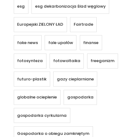
esg
esg dekarbonizacja ślad węglowy
Europejski ZIELONY ŁAD
Fairtrade
fake news
fale upałów
finanse
fotosynteza
fotowoltaika
freeganizm
futuro-plastik
gazy cieplarniane
globalne ocieplenie
gospodarka
gospodarka cyrkularna
Gospodarka o obiegu zamkniętym