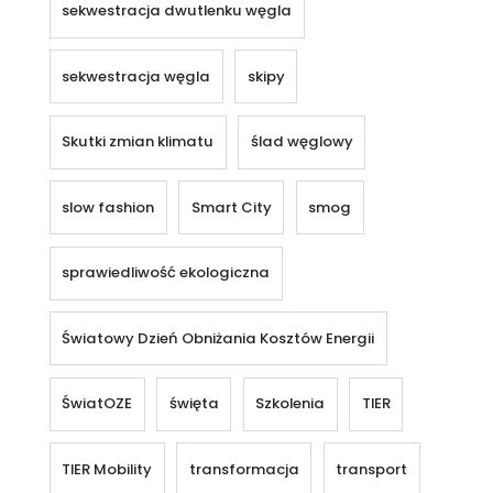
sekwestracja dwutlenku węgla
sekwestracja węgla
skipy
Skutki zmian klimatu
ślad węglowy
slow fashion
Smart City
smog
sprawiedliwość ekologiczna
Światowy Dzień Obniżania Kosztów Energii
ŚwiatOZE
święta
Szkolenia
TIER
TIER Mobility
transformacja
transport