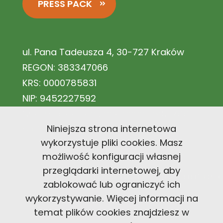
PRESS PACK
ul. Pana Tadeusza 4, 30-727 Kraków
REGON: 383347066
KRS: 0000785831
NIP: 9452227592
Nr konta: 44 1140 2004 0000 3602 7883
Niniejsza strona internetowa
5671
wykorzystuje pliki cookies. Masz
możliwość konfiguracji własnej
przeglądarki internetowej, aby
office@carbonfootprintfoundation
zablokować lub ograniczyć ich
wykorzystywanie. Więcej informacji na
+48 726 300 494
temat plików cookies znajdziesz w