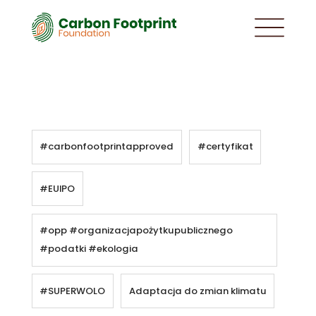
#carbonfootprintapproved
#certyfikat
#EUIPO
#opp #organizacjapożytkupublicznego
#podatki #ekologia
#SUPERWOLO
Adaptacja do zmian klimatu