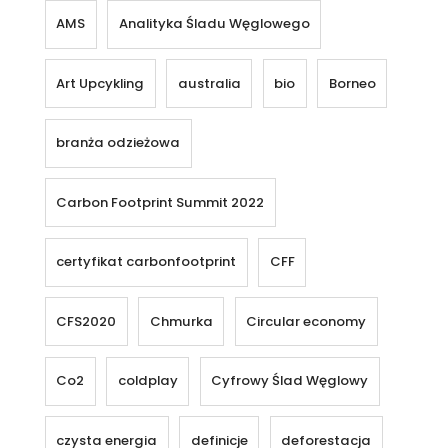
AMS
Analityka Śladu Węglowego
Art Upcykling
australia
bio
Borneo
branża odzieżowa
Carbon Footprint Summit 2022
certyfikat carbonfootprint
CFF
CFS2020
Chmurka
Circular economy
Co2
coldplay
Cyfrowy Ślad Węglowy
czysta energia
definicje
deforestacja