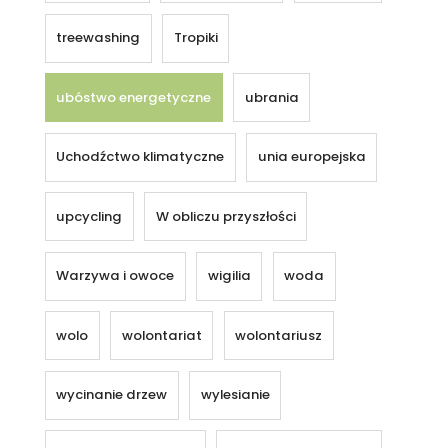
treewashing
Tropiki
ubóstwo energetyczne
ubrania
Uchodźctwo klimatyczne
unia europejska
upcycling
W obliczu przyszłości
Warzywa i owoce
wigilia
woda
wolo
wolontariat
wolontariusz
wycinanie drzew
wylesianie