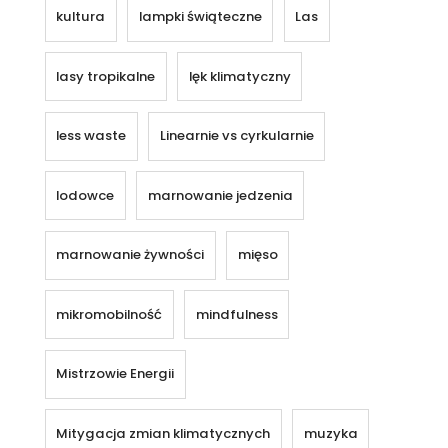
kultura
lampki świąteczne
Las
lasy tropikalne
lęk klimatyczny
less waste
Linearnie vs cyrkularnie
lodowce
marnowanie jedzenia
marnowanie żywności
mięso
mikromobilność
mindfulness
Mistrzowie Energii
Mitygacja zmian klimatycznych
muzyka