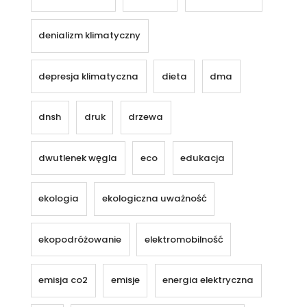
denializm klimatyczny
depresja klimatyczna
dieta
dma
dnsh
druk
drzewa
dwutlenek węgla
eco
edukacja
ekologia
ekologiczna uważność
ekopodróżowanie
elektromobilność
emisja co2
emisje
energia elektryczna