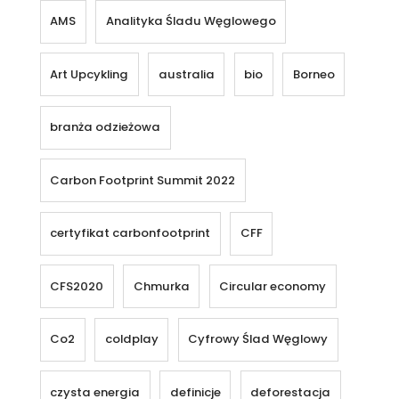
AMS
Analityka Śladu Węglowego
Art Upcykling
australia
bio
Borneo
branża odzieżowa
Carbon Footprint Summit 2022
certyfikat carbonfootprint
CFF
CFS2020
Chmurka
Circular economy
Co2
coldplay
Cyfrowy Ślad Węglowy
czysta energia
definicje
deforestacja