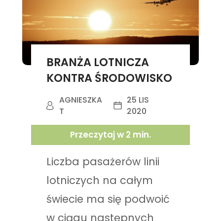
BRANŻA LOTNICZA
KONTRA ŚRODOWISKO
AGNIESZKA
25 LIS
T
2020
Przeczytaj w
2
min.
Liczba pasażerów linii
lotniczych na całym
świecie ma się podwoić
w ciągu następnych