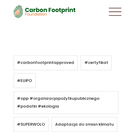
#carbonfootprintapproved
#certyfikat
#EUIPO
#opp #organizacjapożytkupublicznego
#podatki #ekologia
#SUPERWOLO
Adaptacja do zmian klimatu