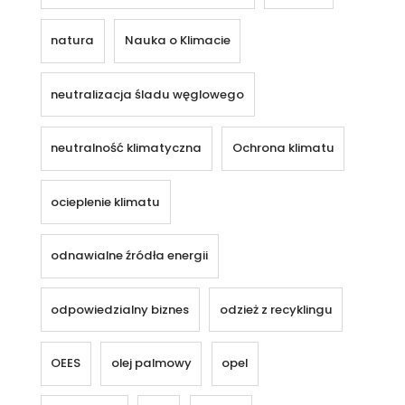
natura
Nauka o Klimacie
neutralizacja śladu węglowego
neutralność klimatyczna
Ochrona klimatu
ocieplenie klimatu
odnawialne źródła energii
odpowiedzialny biznes
odzież z recyklingu
OEES
olej palmowy
opel