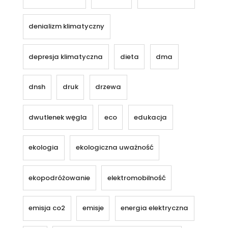
denializm klimatyczny
depresja klimatyczna
dieta
dma
dnsh
druk
drzewa
dwutlenek węgla
eco
edukacja
ekologia
ekologiczna uważność
ekopodróżowanie
elektromobilność
emisja co2
emisje
energia elektryczna