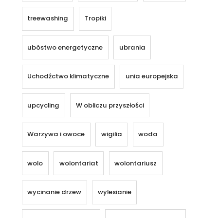
treewashing
Tropiki
ubóstwo energetyczne
ubrania
Uchodźctwo klimatyczne
unia europejska
upcycling
W obliczu przyszłości
Warzywa i owoce
wigilia
woda
wolo
wolontariat
wolontariusz
wycinanie drzew
wylesianie