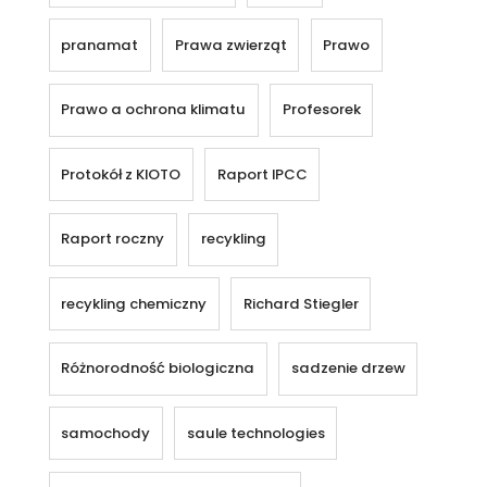
pranamat
Prawa zwierząt
Prawo
Prawo a ochrona klimatu
Profesorek
Protokół z KIOTO
Raport IPCC
Raport roczny
recykling
recykling chemiczny
Richard Stiegler
Różnorodność biologiczna
sadzenie drzew
samochody
saule technologies