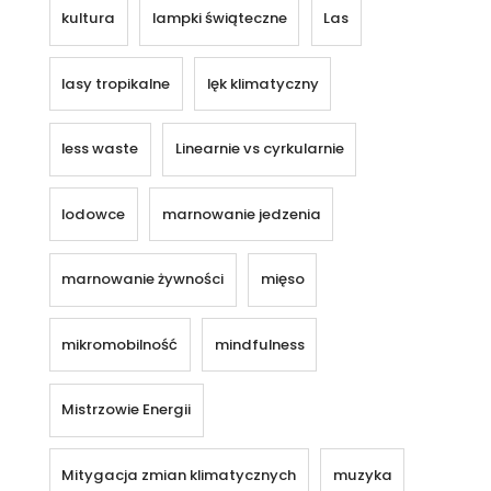
kultura
lampki świąteczne
Las
lasy tropikalne
lęk klimatyczny
less waste
Linearnie vs cyrkularnie
lodowce
marnowanie jedzenia
marnowanie żywności
mięso
mikromobilność
mindfulness
Mistrzowie Energii
Mitygacja zmian klimatycznych
muzyka