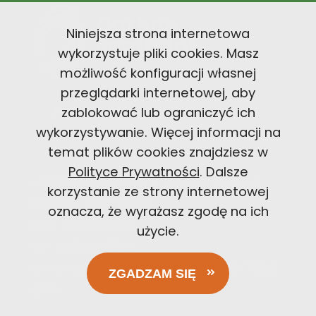
Niniejsza strona internetowa
wykorzystuje pliki cookies. Masz
możliwość konfiguracji własnej
przeglądarki internetowej, aby
PRESS PACK
zablokować lub ograniczyć ich
wykorzystywanie. Więcej informacji na
temat plików cookies znajdziesz w
Polityce Prywatności
. Dalsze
ul. Pana Tadeusza 4, 30-727 Kraków
korzystanie ze strony internetowej
REGON: 383347066
oznacza, że wyrażasz zgodę na ich
KRS: 0000785831
użycie.
NIP: 9452227592
Nr konta: 44 1140 2004 0000 3602 7883
ZGADZAM SIĘ
5671