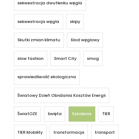
sekwestracja dwutlenku węgla
sekwestracja węgla
skipy
Skutki zmian klimatu
ślad węglowy
slow fashion
Smart City
smog
sprawiedliwość ekologiczna
Światowy Dzień Obniżania Kosztów Energii
ŚwiatOZE
święta
Szkolenia
TIER
TIER Mobility
transformacja
transport