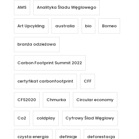
AMS
Analityka Śladu Węglowego
Art Upcykling
australia
bio
Borneo
branża odzieżowa
Carbon Footprint Summit 2022
certyfikat carbonfootprint
CFF
CFS2020
Chmurka
Circular economy
Co2
coldplay
Cyfrowy Ślad Węglowy
czysta energia
definicje
deforestacja