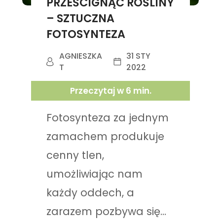
PRZEŚCIGNĄĆ ROŚLINY
– SZTUCZNA
FOTOSYNTEZA
AGNIESZKA
31 STY
T
2022
Przeczytaj w
6
min.
Fotosynteza za jednym
zamachem produkuje
cenny tlen,
umożliwiając nam
każdy oddech, a
zarazem pozbywa się...