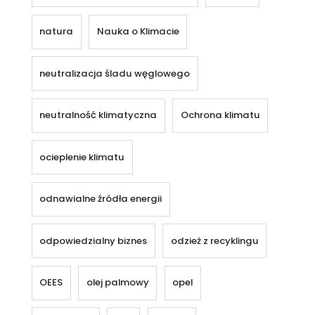
natura
Nauka o Klimacie
neutralizacja śladu węglowego
neutralność klimatyczna
Ochrona klimatu
ocieplenie klimatu
odnawialne źródła energii
odpowiedzialny biznes
odzież z recyklingu
OEES
olej palmowy
opel