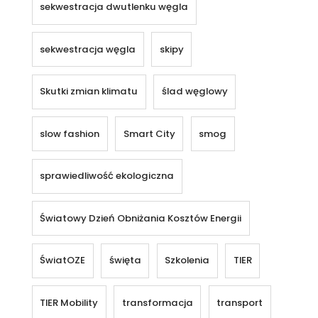
sekwestracja dwutlenku węgla
sekwestracja węgla
skipy
Skutki zmian klimatu
ślad węglowy
slow fashion
Smart City
smog
sprawiedliwość ekologiczna
Światowy Dzień Obniżania Kosztów Energii
ŚwiatOZE
święta
Szkolenia
TIER
TIER Mobility
transformacja
transport