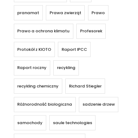
pranamat
Prawa zwierząt
Prawo
Prawo a ochrona klimatu
Profesorek
Protokół z KIOTO
Raport IPCC
Raport roczny
recykling
recykling chemiczny
Richard Stiegler
Różnorodność biologiczna
sadzenie drzew
samochody
saule technologies