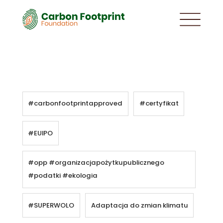
#carbonfootprintapproved
#certyfikat
#EUIPO
#opp #organizacjapożytkupublicznego
#podatki #ekologia
#SUPERWOLO
Adaptacja do zmian klimatu