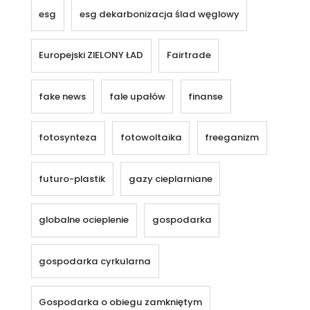
esg
esg dekarbonizacja ślad węglowy
Europejski ZIELONY ŁAD
Fairtrade
fake news
fale upałów
finanse
fotosynteza
fotowoltaika
freeganizm
futuro-plastik
gazy cieplarniane
globalne ocieplenie
gospodarka
gospodarka cyrkularna
Gospodarka o obiegu zamkniętym