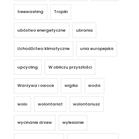
treewashing
Tropiki
ubóstwo energetyczne
ubrania
Uchodźctwo klimatyczne
unia europejska
upcycling
W obliczu przyszłości
Warzywa i owoce
wigilia
woda
wolo
wolontariat
wolontariusz
wycinanie drzew
wylesianie