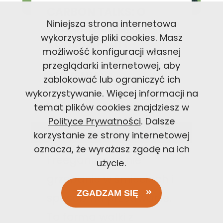
CARBON TALKS: O
Niniejsza strona internetowa
FREEGANIZMIE,
wykorzystuje pliki cookies. Masz
KONSUMPCJI I
możliwość konfiguracji własnej
MARNOWANIU
przeglądarki internetowej, aby
JEDZENIA
zablokować lub ograniczyć ich
wykorzystywanie. Więcej informacji na
AGNIESZKA
23 LUT
temat plików cookies znajdziesz w
T
2021
Polityce Prywatności
. Dalsze
Przeczytaj w
6
min.
korzystanie ze strony internetowej
oznacza, że wyrażasz zgodę na ich
Freeganizm to nie
użycie.
grzebanie w śmieciach i
ZGADZAM SIĘ
sposób na przetrwanie.
To forma walki z