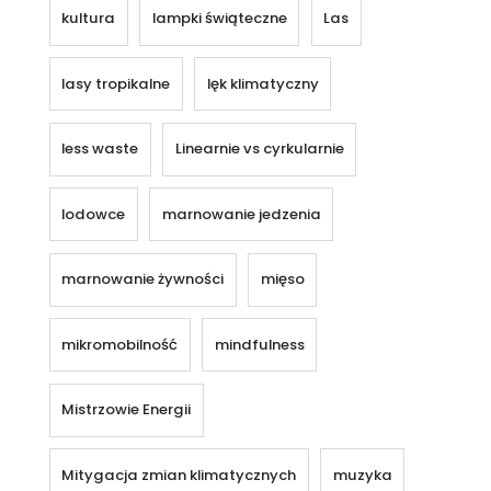
kultura
lampki świąteczne
Las
lasy tropikalne
lęk klimatyczny
less waste
Linearnie vs cyrkularnie
lodowce
marnowanie jedzenia
marnowanie żywności
mięso
mikromobilność
mindfulness
Mistrzowie Energii
Mitygacja zmian klimatycznych
muzyka