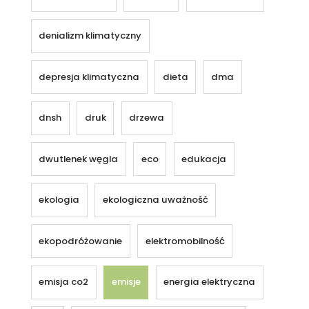
denializm klimatyczny
depresja klimatyczna
dieta
dma
dnsh
druk
drzewa
dwutlenek węgla
eco
edukacja
ekologia
ekologiczna uważność
ekopodróżowanie
elektromobilność
emisja co2
emisje
energia elektryczna