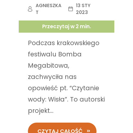
AGNIESZKA
13 STY
T
2023
Przeczytaj w
2
min.
Podczas krakowskiego
festiwalu Bomba
Megabitowa,
zachwyciła nas
opowieść pt. “Czytanie
wody: Wisła”. To autorski
projekt...
CZYTAJ CAŁOŚĆ