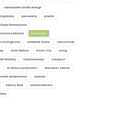
odnawialne źródła energii
tropikalny
perowskity
plastik
lityka klimatyczna
 ochrona klimatu
Profesorek
ć biologiczna
sadzenie drzew
samochody
owy
slow fashion
Smart City
smog
IER Mobility
transformacja
transport
W obliczu przyszłości
Warzywa i owoce
sokie temperatury
wywiad
Zielony Ślad
zmiana klimatu
rawa