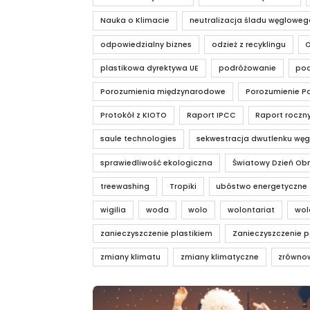
Nauka o Klimacie
neutralizacja śladu węgloweg
odpowiedzialny biznes
odzież z recyklingu
plastikowa dyrektywa UE
podróżowanie
pod
Porozumienia międzynarodowe
Porozumienie Pa
Protokół z KIOTO
Raport IPCC
Raport roczn
saule technologies
sekwestracja dwutlenku węg
sprawiedliwość ekologiczna
Światowy Dzień Obn
treewashing
Tropiki
ubóstwo energetyczne
wigilia
woda
wolo
wolontariat
wol
zanieczyszczenie plastikiem
Zanieczyszczenie p
zmiany klimatu
zmiany klimatyczne
zrówno