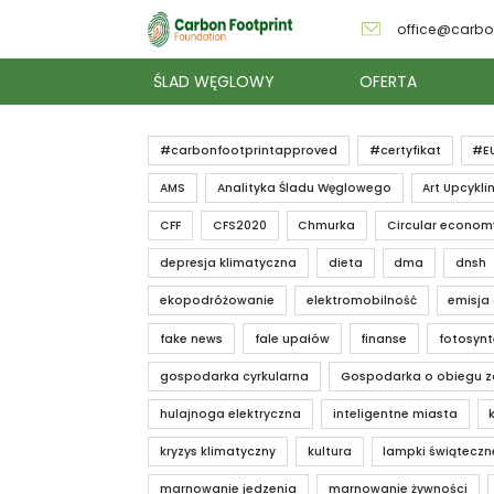
office@carbo
ŚLAD WĘGLOWY
OFERTA
#carbonfootprintapproved
#certyfikat
#E
AMS
Analityka Śladu Węglowego
Art Upcykli
CFF
CFS2020
Chmurka
Circular econom
depresja klimatyczna
dieta
dma
dnsh
ekopodróżowanie
elektromobilność
emisja
fake news
fale upałów
finanse
fotosyn
gospodarka cyrkularna
Gospodarka o obiegu 
hulajnoga elektryczna
inteligentne miasta
kryzys klimatyczny
kultura
lampki świąteczn
marnowanie jedzenia
marnowanie żywności