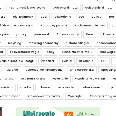
o
neutralność klimatyczna
Ochrona klimatu
ocieplenie klimatu
OEES
olej palmowy
opel
oświetlenie
oze
paliwa
pas 
różowanie w eko stylu
Podstawy prawne
Podsumowanie roku
po
ryskie
pożary
pranamat
Prawa zwierząt
Prawo
Prawo a
y
recykling
recykling chemiczny
Richard Stiegler
Różnorodnoś
la
sekwestracja węgla
skipy
Skutki zmian klimatu
ślad węgl
iżania Kosztów Energii
ŚwiatOZE
święta
Szkolenia
TIER
T
ubrania
Uchodźctwo klimatyczne
unia europejska
upcycling
ontariusz
wycinanie drzew
wylesianie
Wymieranie zwierząt
wy
owietrza
zasoby
zdrowie
zero waste
zielona transformacja
ważona moda
zrównoważony rozwój
Zwierzęta
Zwierzęta mają p