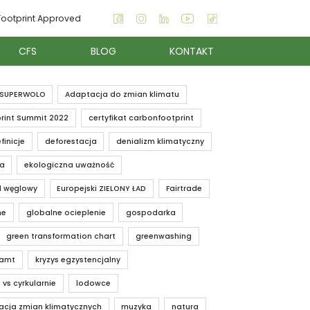
ootprint Approved
CFS
BLOG
KONTAKT
SUPERWOLO
Adaptacja do zmian klimatu
rint Summit 2022
certyfikat carbonfootprint
finicje
deforestacja
denializm klimatyczny
ia
ekologiczna uważność
d węglowy
Europejski ZIELONY ŁAD
Fairtrade
ne
globalne ocieplenie
gospodarka
green transformation chart
greenwashing
iamt
kryzys egzystencjalny
 vs cyrkularnie
lodowce
acja zmian klimatycznych
muzyka
natura