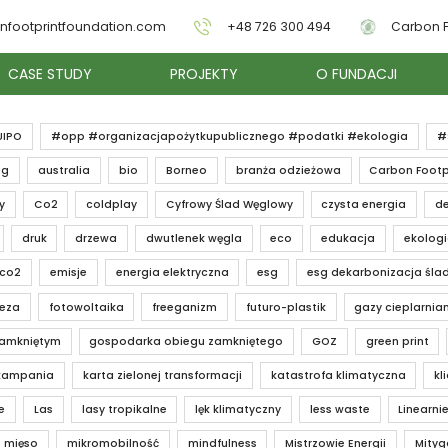
nfootprintfoundation.com
+48 726 300 494
Carbon F
CASE STUDY
PROJEKTY
O FUNDACJI
UIPO
#opp #organizacjapożytkupublicznego #podatki #ekologia
#
ng
australia
bio
Borneo
branża odzieżowa
Carbon Footp
y
Co2
coldplay
Cyfrowy Ślad Węglowy
czysta energia
de
druk
drzewa
dwutlenek węgla
eco
edukacja
ekolog
 co2
emisje
energia elektryczna
esg
esg dekarbonizacja śla
teza
fotowoltaika
freeganizm
futuro-plastik
gazy cieplarnia
zamkniętym
gospodarka obiegu zamkniętego
GOZ
green print
kampania
karta zielonej transformacji
katastrofa klimatyczna
kl
e
Las
lasy tropikalne
lęk klimatyczny
less waste
Linearnie
mięso
mikromobilność
mindfulness
Mistrzowie Energii
Mityg