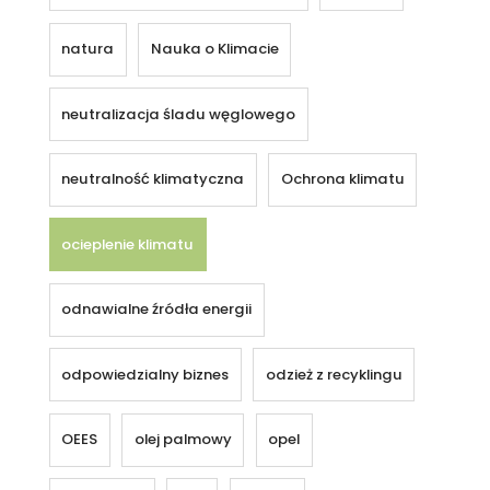
natura
Nauka o Klimacie
neutralizacja śladu węglowego
neutralność klimatyczna
Ochrona klimatu
ocieplenie klimatu
odnawialne źródła energii
odpowiedzialny biznes
odzież z recyklingu
OEES
olej palmowy
opel