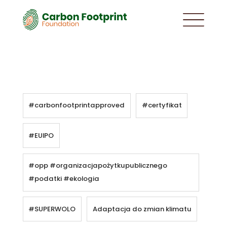
#carbonfootprintapproved
#certyfikat
#EUIPO
#opp #organizacjapożytkupublicznego
#podatki #ekologia
#SUPERWOLO
Adaptacja do zmian klimatu