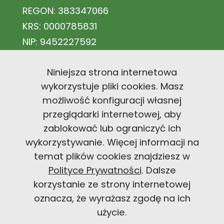
REGON: 383347066
KRS: 0000785831
NIP: 9452227592
Nr konta: 44 1140 2004 0000 3602 7883
Niniejsza strona internetowa
5671
wykorzystuje pliki cookies. Masz
możliwość konfiguracji własnej
przeglądarki internetowej, aby
office@carbonfootprintfoundation
zablokować lub ograniczyć ich
wykorzystywanie. Więcej informacji na
+48 726 300 494
temat plików cookies znajdziesz w
Polityce Prywatności
. Dalsze
korzystanie ze strony internetowej
oznacza, że wyrażasz zgodę na ich
użycie.