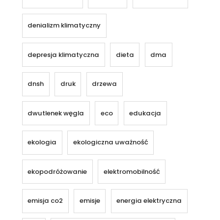
denializm klimatyczny
depresja klimatyczna
dieta
dma
dnsh
druk
drzewa
dwutlenek węgla
eco
edukacja
ekologia
ekologiczna uważność
ekopodróżowanie
elektromobilność
emisja co2
emisje
energia elektryczna