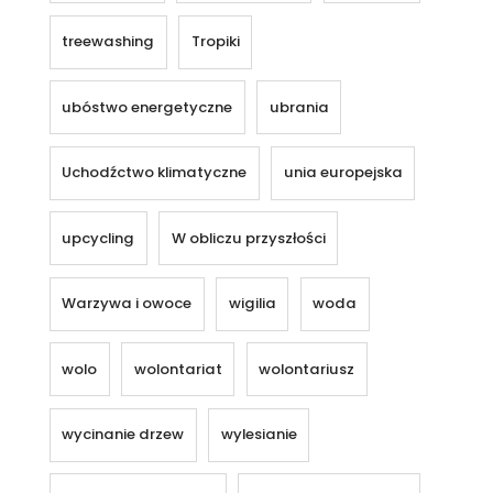
treewashing
Tropiki
ubóstwo energetyczne
ubrania
Uchodźctwo klimatyczne
unia europejska
upcycling
W obliczu przyszłości
Warzywa i owoce
wigilia
woda
wolo
wolontariat
wolontariusz
wycinanie drzew
wylesianie