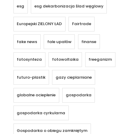
esg
esg dekarbonizacja ślad węglowy
Europejski ZIELONY ŁAD
Fairtrade
fake news
fale upałów
finanse
fotosynteza
fotowoltaika
freeganizm
futuro-plastik
gazy cieplarniane
globalne ocieplenie
gospodarka
gospodarka cyrkularna
Gospodarka o obiegu zamkniętym