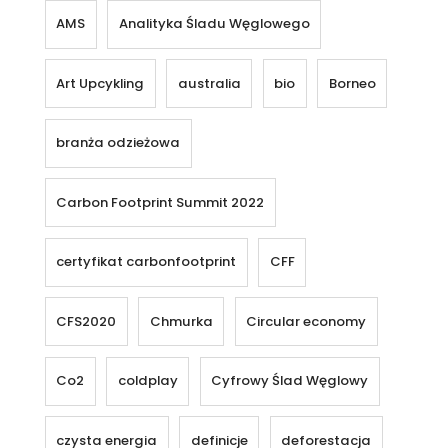
AMS
Analityka Śladu Węglowego
Art Upcykling
australia
bio
Borneo
branża odzieżowa
Carbon Footprint Summit 2022
certyfikat carbonfootprint
CFF
CFS2020
Chmurka
Circular economy
Co2
coldplay
Cyfrowy Ślad Węglowy
czysta energia
definicje
deforestacja