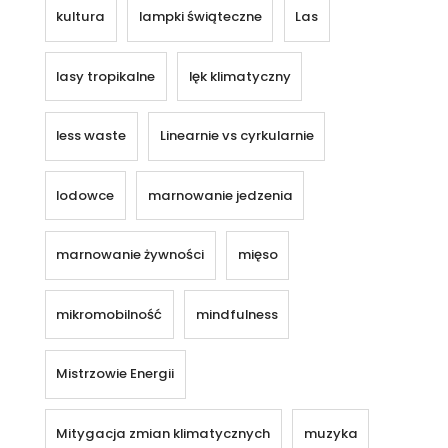
kultura
lampki świąteczne
Las
lasy tropikalne
lęk klimatyczny
less waste
Linearnie vs cyrkularnie
lodowce
marnowanie jedzenia
marnowanie żywności
mięso
mikromobilność
mindfulness
Mistrzowie Energii
Mitygacja zmian klimatycznych
muzyka