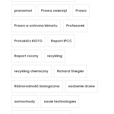
pranamat
Prawa zwierząt
Prawo
Prawo a ochrona klimatu
Profesorek
Protokół z KIOTO
Raport IPCC
Raport roczny
recykling
recykling chemiczny
Richard Stiegler
Różnorodność biologiczna
sadzenie drzew
samochody
saule technologies