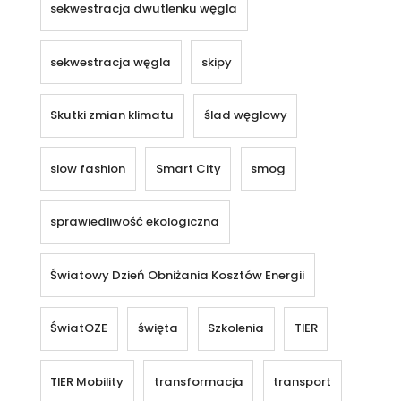
sekwestracja dwutlenku węgla
sekwestracja węgla
skipy
Skutki zmian klimatu
ślad węglowy
slow fashion
Smart City
smog
sprawiedliwość ekologiczna
Światowy Dzień Obniżania Kosztów Energii
ŚwiatOZE
święta
Szkolenia
TIER
TIER Mobility
transformacja
transport