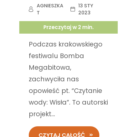
AGNIESZKA
13 STY
T
2023
Przeczytaj w
2
min.
Podczas krakowskiego
festiwalu Bomba
Megabitowa,
zachwyciła nas
opowieść pt. “Czytanie
wody: Wisła”. To autorski
projekt...
CZYTAJ CAŁOŚĆ