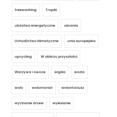
treewashing
Tropiki
ubóstwo energetyczne
ubrania
Uchodźctwo klimatyczne
unia europejska
upcycling
W obliczu przyszłości
Warzywa i owoce
wigilia
woda
wolo
wolontariat
wolontariusz
wycinanie drzew
wylesianie