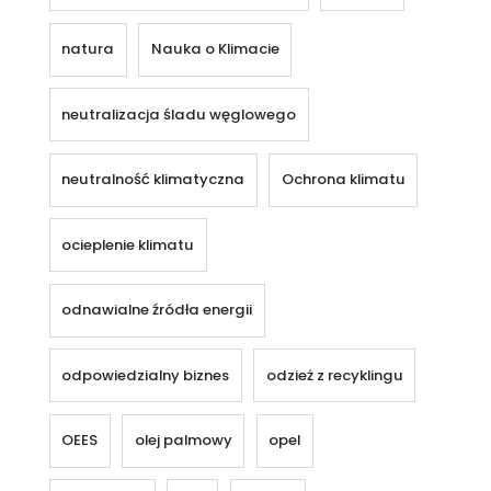
natura
Nauka o Klimacie
neutralizacja śladu węglowego
neutralność klimatyczna
Ochrona klimatu
ocieplenie klimatu
odnawialne źródła energii
odpowiedzialny biznes
odzież z recyklingu
OEES
olej palmowy
opel