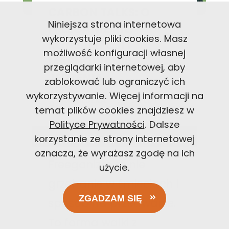
CARBON TALKS: O
Niniejsza strona internetowa
FREEGANIZMIE,
wykorzystuje pliki cookies. Masz
KONSUMPCJI I
możliwość konfiguracji własnej
MARNOWANIU
przeglądarki internetowej, aby
JEDZENIA
zablokować lub ograniczyć ich
wykorzystywanie. Więcej informacji na
AGNIESZKA
23 LUT
temat plików cookies znajdziesz w
T
2021
Polityce Prywatności
. Dalsze
Przeczytaj w
6
min.
korzystanie ze strony internetowej
oznacza, że wyrażasz zgodę na ich
Freeganizm to nie
użycie.
grzebanie w śmieciach i
ZGADZAM SIĘ
sposób na przetrwanie.
To forma walki z