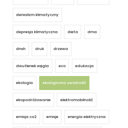
denializm klimatyczny
depresja klimatyczna
dieta
dma
dnsh
druk
drzewa
dwutlenek węgla
eco
edukacja
ekologia
ekologiczna uważność
ekopodróżowanie
elektromobilność
emisja co2
emisje
energia elektryczna