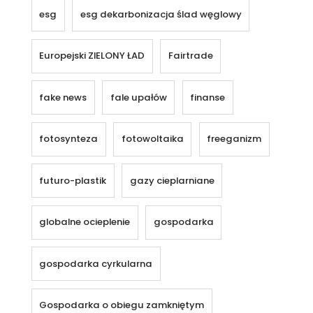
esg
esg dekarbonizacja ślad węglowy
Europejski ZIELONY ŁAD
Fairtrade
fake news
fale upałów
finanse
fotosynteza
fotowoltaika
freeganizm
futuro-plastik
gazy cieplarniane
globalne ocieplenie
gospodarka
gospodarka cyrkularna
Gospodarka o obiegu zamkniętym