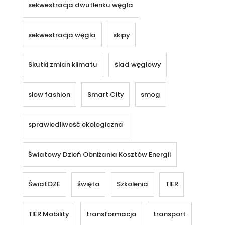
sekwestracja dwutlenku węgla
sekwestracja węgla
skipy
Skutki zmian klimatu
ślad węglowy
slow fashion
Smart City
smog
sprawiedliwość ekologiczna
Światowy Dzień Obniżania Kosztów Energii
ŚwiatOZE
święta
Szkolenia
TIER
TIER Mobility
transformacja
transport