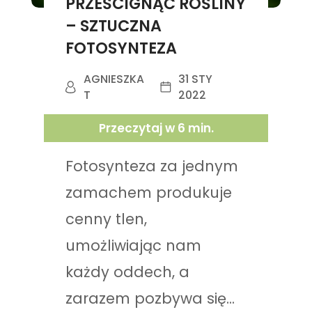
PRZEŚCIGNĄĆ ROŚLINY
– SZTUCZNA
FOTOSYNTEZA
AGNIESZKA
31 STY
T
2022
Przeczytaj w
6
min.
Fotosynteza za jednym
zamachem produkuje
cenny tlen,
umożliwiając nam
każdy oddech, a
zarazem pozbywa się...