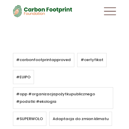
#carbonfootprintapproved
#certyfikat
#EUIPO
#opp #organizacjapożytkupublicznego
#podatki #ekologia
#SUPERWOLO
Adaptacja do zmian klimatu