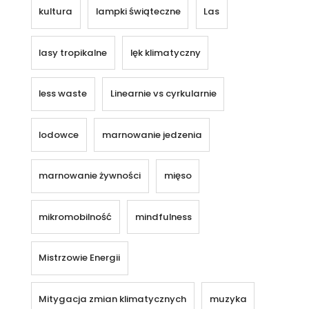
kultura
lampki świąteczne
Las
lasy tropikalne
lęk klimatyczny
less waste
Linearnie vs cyrkularnie
lodowce
marnowanie jedzenia
marnowanie żywności
mięso
mikromobilność
mindfulness
Mistrzowie Energii
Mitygacja zmian klimatycznych
muzyka