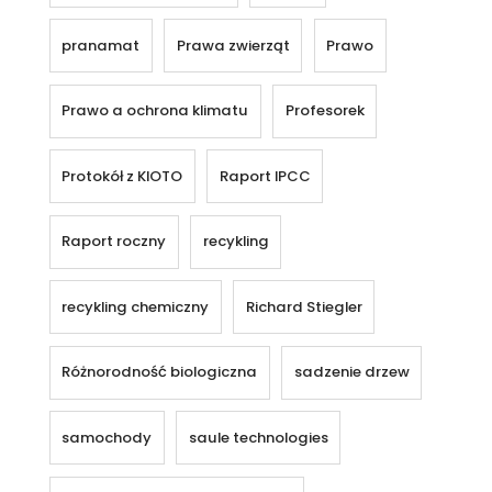
pranamat
Prawa zwierząt
Prawo
Prawo a ochrona klimatu
Profesorek
Protokół z KIOTO
Raport IPCC
Raport roczny
recykling
recykling chemiczny
Richard Stiegler
Różnorodność biologiczna
sadzenie drzew
samochody
saule technologies