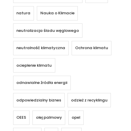
natura
Nauka o Klimacie
neutralizacja śladu węglowego
neutralność klimatyczna
Ochrona klimatu
ocieplenie klimatu
odnawialne źródła energii
odpowiedzialny biznes
odzież z recyklingu
OEES
olej palmowy
opel