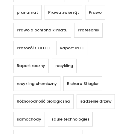
pranamat
Prawa zwierząt
Prawo
Prawo a ochrona klimatu
Profesorek
Protokół z KIOTO
Raport IPCC
Raport roczny
recykling
recykling chemiczny
Richard Stiegler
Różnorodność biologiczna
sadzenie drzew
samochody
saule technologies