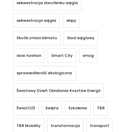
sekwestracja dwutlenku węgla
sekwestracja węgla
skipy
Skutki zmian klimatu
ślad węglowy
slow fashion
Smart City
smog
sprawiedliwość ekologiczna
Światowy Dzień Obniżania Kosztów Energii
ŚwiatOZE
święta
Szkolenia
TIER
TIER Mobility
transformacja
transport