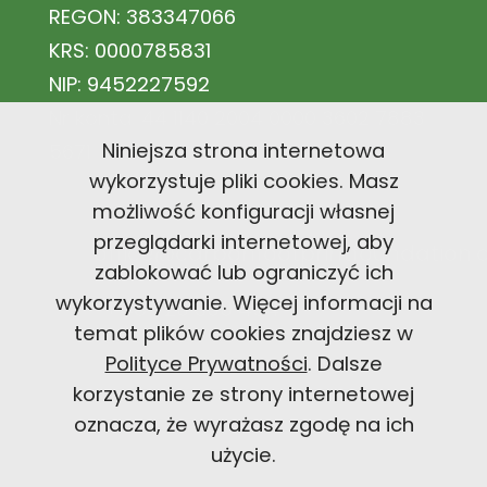
REGON: 383347066
KRS: 0000785831
NIP: 9452227592
Nr konta: 44 1140 2004 0000 3602 7883
Niniejsza strona internetowa
5671
wykorzystuje pliki cookies. Masz
możliwość konfiguracji własnej
przeglądarki internetowej, aby
office@carbonfootprintfoundation
zablokować lub ograniczyć ich
wykorzystywanie. Więcej informacji na
+48 726 300 494
temat plików cookies znajdziesz w
Polityce Prywatności
. Dalsze
korzystanie ze strony internetowej
oznacza, że wyrażasz zgodę na ich
użycie.