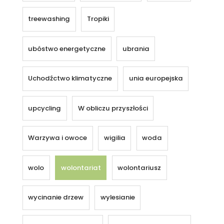
treewashing
Tropiki
ubóstwo energetyczne
ubrania
Uchodźctwo klimatyczne
unia europejska
upcycling
W obliczu przyszłości
Warzywa i owoce
wigilia
woda
wolo
wolontariat
wolontariusz
wycinanie drzew
wylesianie