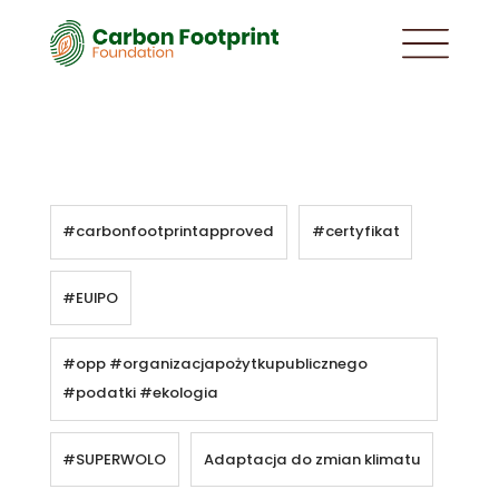
#carbonfootprintapproved
#certyfikat
#EUIPO
#opp #organizacjapożytkupublicznego
#podatki #ekologia
#SUPERWOLO
Adaptacja do zmian klimatu