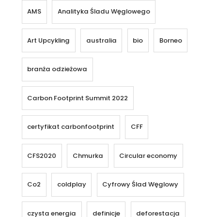
AMS
Analityka Śladu Węglowego
Art Upcykling
australia
bio
Borneo
branża odzieżowa
Carbon Footprint Summit 2022
certyfikat carbonfootprint
CFF
CFS2020
Chmurka
Circular economy
Co2
coldplay
Cyfrowy Ślad Węglowy
czysta energia
definicje
deforestacja