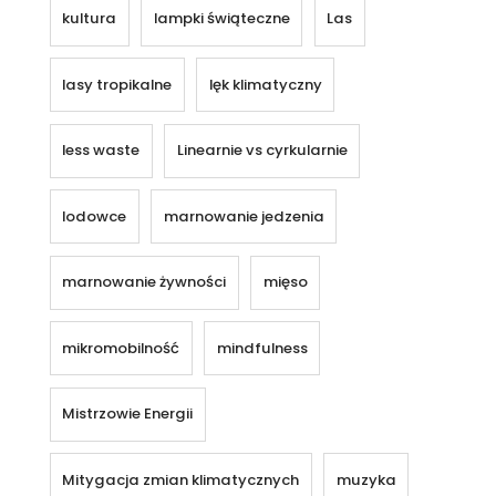
kultura
lampki świąteczne
Las
lasy tropikalne
lęk klimatyczny
less waste
Linearnie vs cyrkularnie
lodowce
marnowanie jedzenia
marnowanie żywności
mięso
mikromobilność
mindfulness
Mistrzowie Energii
Mitygacja zmian klimatycznych
muzyka