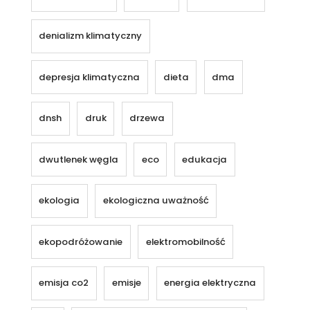
denializm klimatyczny
depresja klimatyczna
dieta
dma
dnsh
druk
drzewa
dwutlenek węgla
eco
edukacja
ekologia
ekologiczna uważność
ekopodróżowanie
elektromobilność
emisja co2
emisje
energia elektryczna