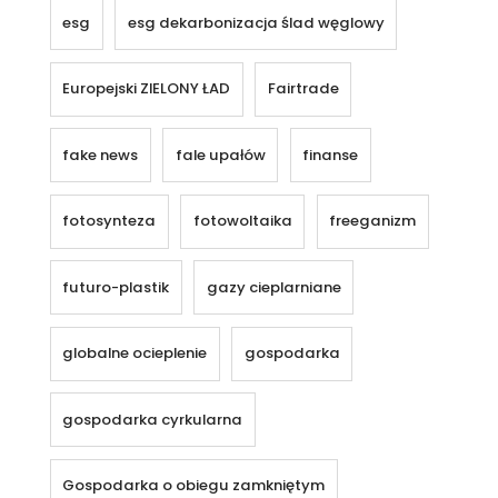
esg
esg dekarbonizacja ślad węglowy
Europejski ZIELONY ŁAD
Fairtrade
fake news
fale upałów
finanse
fotosynteza
fotowoltaika
freeganizm
futuro-plastik
gazy cieplarniane
globalne ocieplenie
gospodarka
gospodarka cyrkularna
Gospodarka o obiegu zamkniętym