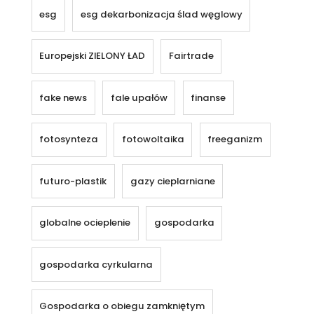
esg
esg dekarbonizacja ślad węglowy
Europejski ZIELONY ŁAD
Fairtrade
fake news
fale upałów
finanse
fotosynteza
fotowoltaika
freeganizm
futuro-plastik
gazy cieplarniane
globalne ocieplenie
gospodarka
gospodarka cyrkularna
Gospodarka o obiegu zamkniętym