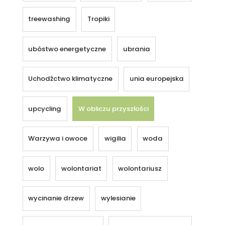
treewashing
Tropiki
ubóstwo energetyczne
ubrania
Uchodźctwo klimatyczne
unia europejska
upcycling
W obliczu przyszłości
Warzywa i owoce
wigilia
woda
wolo
wolontariat
wolontariusz
wycinanie drzew
wylesianie