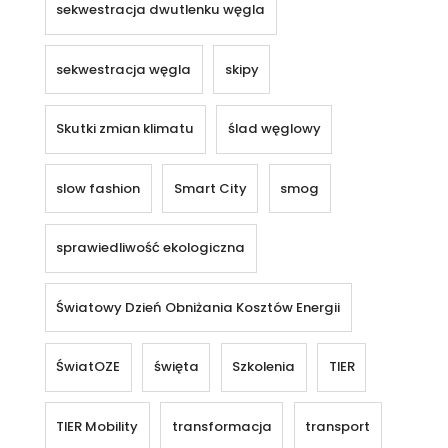
sekwestracja dwutlenku węgla
sekwestracja węgla
skipy
Skutki zmian klimatu
ślad węglowy
slow fashion
Smart City
smog
sprawiedliwość ekologiczna
Światowy Dzień Obniżania Kosztów Energii
ŚwiatOZE
święta
Szkolenia
TIER
TIER Mobility
transformacja
transport