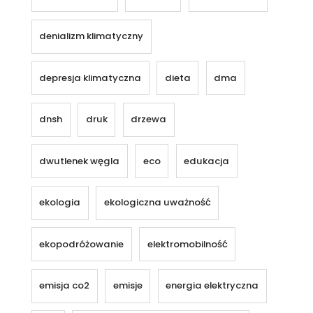
denializm klimatyczny
depresja klimatyczna
dieta
dma
dnsh
druk
drzewa
dwutlenek węgla
eco
edukacja
ekologia
ekologiczna uważność
ekopodróżowanie
elektromobilność
emisja co2
emisje
energia elektryczna