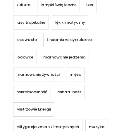
kultura
lampki świąteczne
Las
lasy tropikalne
lęk klimatyczny
less waste
Linearnie vs cyrkularnie
lodowce
marnowanie jedzenia
marnowanie żywności
mięso
mikromobilność
mindfulness
Mistrzowie Energii
Mitygacja zmian klimatycznych
muzyka