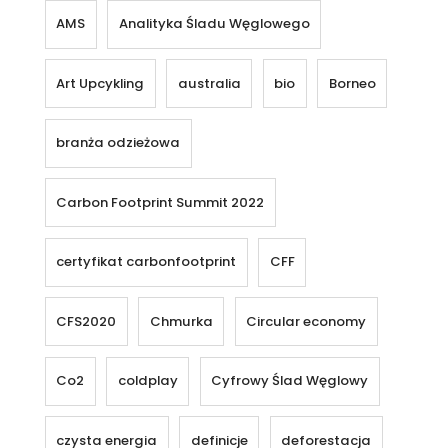
AMS
Analityka Śladu Węglowego
Art Upcykling
australia
bio
Borneo
branża odzieżowa
Carbon Footprint Summit 2022
certyfikat carbonfootprint
CFF
CFS2020
Chmurka
Circular economy
Co2
coldplay
Cyfrowy Ślad Węglowy
czysta energia
definicje
deforestacja