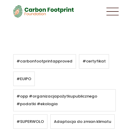
#carbonfootprintapproved
#certyfikat
#EUIPO
#opp #organizacjapożytkupublicznego
#podatki #ekologia
#SUPERWOLO
Adaptacja do zmian klimatu