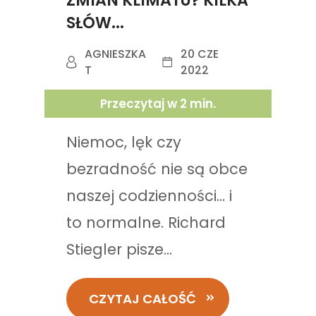
ZMIAN KLIMATU? KILKA
SŁÓW...
AGNIESZKA
20 CZE
T
2022
Przeczytaj w
2
min.
Niemoc, lęk czy
bezradność nie są obce
naszej codzienności… i
to normalne. Richard
Stiegler pisze...
CZYTAJ CAŁOŚĆ