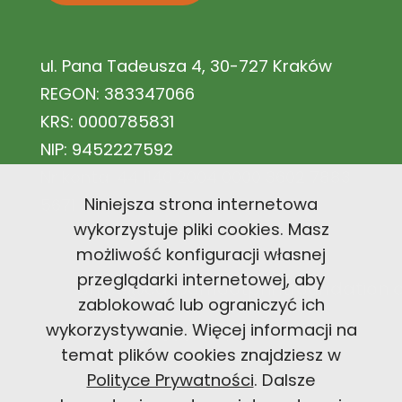
ul. Pana Tadeusza 4, 30-727 Kraków
REGON: 383347066
KRS: 0000785831
NIP: 9452227592
Nr konta: 44 1140 2004 0000 3602 7883
Niniejsza strona internetowa
5671
wykorzystuje pliki cookies. Masz
możliwość konfiguracji własnej
przeglądarki internetowej, aby
office@carbonfootprintfoundation
zablokować lub ograniczyć ich
wykorzystywanie. Więcej informacji na
+48 726 300 494
temat plików cookies znajdziesz w
Polityce Prywatności
. Dalsze