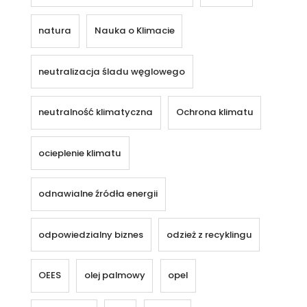
natura
Nauka o Klimacie
neutralizacja śladu węglowego
neutralność klimatyczna
Ochrona klimatu
ocieplenie klimatu
odnawialne źródła energii
odpowiedzialny biznes
odzież z recyklingu
OEES
olej palmowy
opel