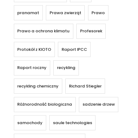
pranamat
Prawa zwierząt
Prawo
Prawo a ochrona klimatu
Profesorek
Protokół z KIOTO
Raport IPCC
Raport roczny
recykling
recykling chemiczny
Richard Stiegler
Różnorodność biologiczna
sadzenie drzew
samochody
saule technologies