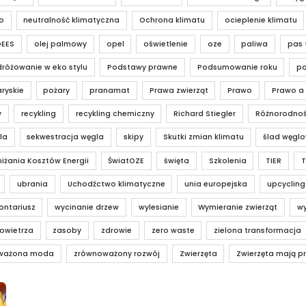
o
neutralność klimatyczna
Ochrona klimatu
ocieplenie klimatu
OEES
olej palmowy
opel
oświetlenie
oze
paliwa
pas 
różowanie w eko stylu
Podstawy prawne
Podsumowanie roku
po
ryskie
pożary
pranamat
Prawa zwierząt
Prawo
Prawo a
y
recykling
recykling chemiczny
Richard Stiegler
Różnorodnoś
la
sekwestracja węgla
skipy
Skutki zmian klimatu
ślad węgl
iżania Kosztów Energii
ŚwiatOZE
święta
Szkolenia
TIER
T
ubrania
Uchodźctwo klimatyczne
unia europejska
upcycling
ontariusz
wycinanie drzew
wylesianie
Wymieranie zwierząt
wy
owietrza
zasoby
zdrowie
zero waste
zielona transformacja
ważona moda
zrównoważony rozwój
Zwierzęta
Zwierzęta mają p