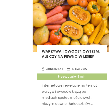
WARZYWA I OWOCE? OWSZEM.
ALE CZY NA PEWNO W LESIE?
AGNIESZKA T
19 KWI 2022
Przeczytaj w
5
min.
Internetowe rewelacje na temat
warzyw i owoców krążą po
mediach społecznościowych
niczym dawne „łańcuszki św....