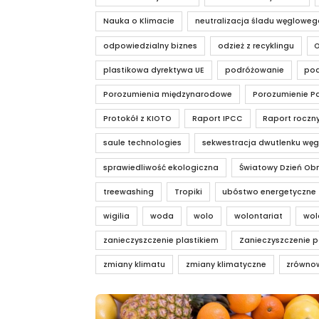
Nauka o Klimacie
neutralizacja śladu węgloweg
odpowiedzialny biznes
odzież z recyklingu
plastikowa dyrektywa UE
podróżowanie
pod
Porozumienia międzynarodowe
Porozumienie Pa
Protokół z KIOTO
Raport IPCC
Raport roczn
saule technologies
sekwestracja dwutlenku węg
sprawiedliwość ekologiczna
Światowy Dzień Obn
treewashing
Tropiki
ubóstwo energetyczne
wigilia
woda
wolo
wolontariat
wol
zanieczyszczenie plastikiem
Zanieczyszczenie p
zmiany klimatu
zmiany klimatyczne
zrówno