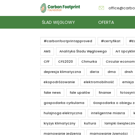
office@carbo
ŚLAD WĘGLOWY
OFERTA
#carbonfootprintapproved
#certyfikat
#E
AMS
Analityka Śladu Węglowego
Art Upcykli
CFF
CFS2020
Chmurka
Circular econom
depresja klimatyczna
dieta
dma
dnsh
ekopodróżowanie
elektromobilność
emisja
fake news
fale upałów
finanse
fotosyn
gospodarka cyrkularna
Gospodarka o obiegu 
hulajnoga elektryczna
inteligentne miasta
kryzys klimatyczny
kultura
lampki świąteczn
marnowanie jedzenia
marnowanie żywności