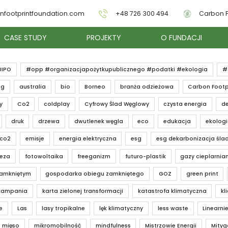
nfootprintfoundation.com
+48 726 300 494
Carbon F
CASE STUDY
PROJEKTY
O FUNDACJI
UIPO
#opp #organizacjapożytkupublicznego #podatki #ekologia
#
ng
australia
bio
Borneo
branża odzieżowa
Carbon Footp
y
Co2
coldplay
Cyfrowy Ślad Węglowy
czysta energia
de
druk
drzewa
dwutlenek węgla
eco
edukacja
ekolog
 co2
emisje
energia elektryczna
esg
esg dekarbonizacja śla
teza
fotowoltaika
freeganizm
futuro-plastik
gazy cieplarnia
zamkniętym
gospodarka obiegu zamkniętego
GOZ
green print
kampania
karta zielonej transformacji
katastrofa klimatyczna
kl
e
Las
lasy tropikalne
lęk klimatyczny
less waste
Linearnie
mięso
mikromobilność
mindfulness
Mistrzowie Energii
Mityg