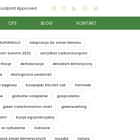
ootprint Approved
CFS
BLOG
KONTAKT
SUPERWOLO
Adaptacja do zmian klimatu
rint Summit 2022
certyfikat carbonfootprint
finicje
deforestacja
denializm klimatyczny
ia
ekologiczna uważność
d węglowy
Europejski ZIELONY ŁAD
Fairtrade
ne
globalne ocieplenie
gospodarka
green transformation chart
greenwashing
iamt
kryzys egzystencjalny
 vs cyrkularnie
lodowce
acja zmian klimatycznych
muzyka
natura