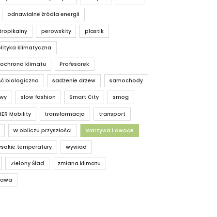
odnawialne źródła energii
tropikalny
perowskity
plastik
lityka klimatyczna
 ochrona klimatu
Profesorek
ć biologiczna
sadzenie drzew
samochody
owy
slow fashion
Smart City
smog
IER Mobility
transformacja
transport
W obliczu przyszłości
Warzywa i owoce
sokie temperatury
wywiad
Zielony Ślad
zmiana klimatu
rawa