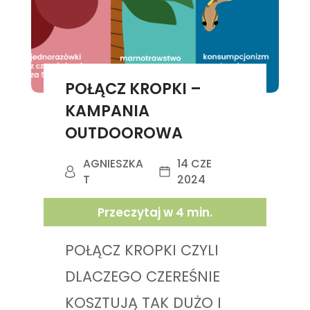
POŁĄCZ KROPKI –
KAMPANIA
OUTDOOROWA
AGNIESZKA
14 CZE
T
2024
Przeczytaj w
4
min.
POŁĄCZ KROPKI CZYLI
DLACZEGO CZEREŚNIE
KOSZTUJĄ TAK DUŻO I