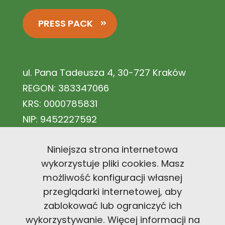
PRESS PACK
ul. Pana Tadeusza 4, 30-727 Kraków
REGON: 383347066
KRS: 0000785831
NIP: 9452227592
Nr konta: 44 1140 2004 0000 3602 7883
Niniejsza strona internetowa
5671
wykorzystuje pliki cookies. Masz
możliwość konfiguracji własnej
przeglądarki internetowej, aby
office@carbonfootprintfoundation
zablokować lub ograniczyć ich
wykorzystywanie. Więcej informacji na
+48 726 300 494