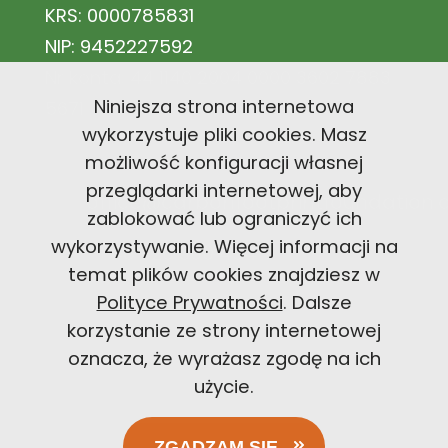
KRS: 0000785831
NIP: 9452227592
Nr konta: 44 1140 2004 0000 3602 7883
Niniejsza strona internetowa
5671
wykorzystuje pliki cookies. Masz
możliwość konfiguracji własnej
przeglądarki internetowej, aby
office@carbonfootprintfoundation
zablokować lub ograniczyć ich
wykorzystywanie. Więcej informacji na
+48 726 300 494
temat plików cookies znajdziesz w
Polityce Prywatności
. Dalsze
korzystanie ze strony internetowej
oznacza, że wyrażasz zgodę na ich
użycie.
ZGADZAM SIĘ