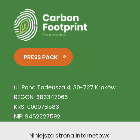
PRESS PACK
ul. Pana Tadeusza 4, 30-727 Kraków
REGON: 383347066
KRS: 0000785831
NIP: 9452227592
Nr konta: 44 1140 2004 0000 3602 7883
Niniejsza strona internetowa
5671