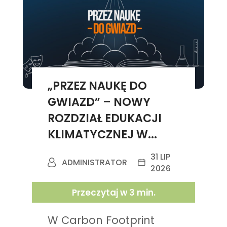
„PRZEZ NAUKĘ DO
GWIAZD” – NOWY
ROZDZIAŁ EDUKACJI
KLIMATYCZNEJ W...
31 LIP
ADMINISTRATOR
2026
Przeczytaj w
3
min.
W Carbon Footprint