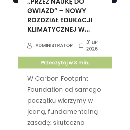
„PRZEZ NAUKĘ DO
GWIAZD” – NOWY
ROZDZIAŁ EDUKACJI
KLIMATYCZNEJ W...
31 LIP
ADMINISTRATOR
2026
Przeczytaj w
3
min.
W Carbon Footprint
Foundation od samego
początku wierzymy w
jedną, fundamentalną
zasadę: skuteczna