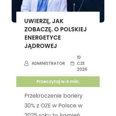
UWIERZĘ, JAK
ZOBACZĘ. O POLSKIEJ
ENERGETYCE
JĄDROWEJ
10
ADMINISTRATOR
CZE
2026
Przeczytaj w
4
min.
Przekroczenie bariery
30% z OZE w Polsce w
2025 roku to kamień