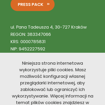
PRESS PACK
ul. Pana Tadeusza 4, 30-727 Kraków
REGON: 383347066
KRS: 0000785831
NIP: 9452227592
Nr konta: 44 1140 2004 0000 3602 7883
Niniejsza strona internetowa
5671
wykorzystuje pliki cookies. Masz
możliwość konfiguracji własnej
przeglądarki internetowej, aby
office@carbonfootprintfoundation
zablokować lub ograniczyć ich
wykorzystywanie. Więcej informacji na
+48 726 300 494
temat plików cookies znajdziesz w