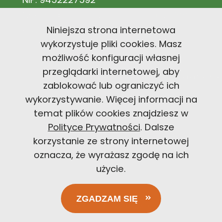
Nr konta: 44 1140 2004 0000 3602 7883
Niniejsza strona internetowa
5671
wykorzystuje pliki cookies. Masz
możliwość konfiguracji własnej
przeglądarki internetowej, aby
office@carbonfootprintfoundation
zablokować lub ograniczyć ich
wykorzystywanie. Więcej informacji na
+48 726 300 494
temat plików cookies znajdziesz w
Polityce Prywatności
. Dalsze
korzystanie ze strony internetowej
oznacza, że wyrażasz zgodę na ich
użycie.
ZGADZAM SIĘ
STATUT
REGULAMIN
POLITYKA PRYWATNOŚCI