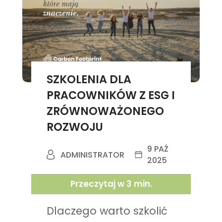
SZKOLENIA DLA
PRACOWNIKÓW Z ESG I
ZRÓWNOWAŻONEGO
ROZWOJU
9 PAŹ
ADMINISTRATOR
2025
Przeczytaj w
3
min.
Dlaczego warto szkolić