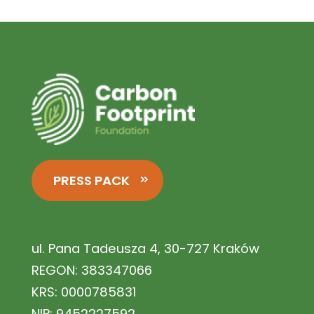
PRESS PACK
ul. Pana Tadeusza 4, 30-727 Kraków
REGON: 383347066
KRS: 0000785831
NIP: 9452227592