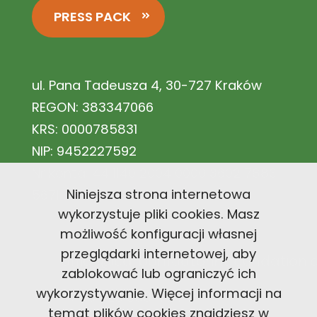
PRESS PACK
ul. Pana Tadeusza 4, 30-727 Kraków
REGON: 383347066
KRS: 0000785831
NIP: 9452227592
Nr konta: 44 1140 2004 0000 3602 7883
Niniejsza strona internetowa
5671
wykorzystuje pliki cookies. Masz
możliwość konfiguracji własnej
przeglądarki internetowej, aby
office@carbonfootprintfoundation
zablokować lub ograniczyć ich
wykorzystywanie. Więcej informacji na
+48 726 300 494
temat plików cookies znajdziesz w