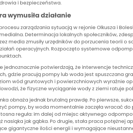
drowia i bezpieczeństwa.
óra wymusiła działanie
rocesu zarządzania sytuacją w rejonie Olkusza i Boles
 i medialna. Determinacja lokalnych społeczników, z
ez media zmusiły urzędników do porzucenia teorii o sam
 działań operacyjnych. Rozpoczęto systemowe odpo
punktach.
 jednoznacznie potwierdzają, że interwencje technicz
ch, gdzie pracują pompy lub woda jest spuszczana graw
oziom wód gruntowych i powierzchniowych wyraźnie o
owodzi, że fizyczne wyciąganie wody z ziemi ratuje pob
ka obnaża jednak brutalną prawdę. Po pierwsze, sukce
ączyć pompy, by woda momentalnie zaczęła wracać do 
zlitosna reguła: im dalej od miejsc aktywnego odpomp
ż nasiąka jak gąbka. Po drugie, stała praca potężnej a
ące gigantyczne ilości energii i wymagające nieustan