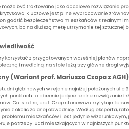
oże być traktowane jako docelowe rozwiązanie prob
a kryzysowa. Kluczowe jest pilne wypracowanie zrów
i on godzić bezpieczeństwo mieszkańców z realnymi 
wowych, bo na dłuższą metę utrzymanie tej sztucznej 
awiedliwość
y korzystać z przygotowanych wcześniej planów napra
ołeczną i medialną, na stole leżą trzy główne drogi wyjś
czny (Wariant prof. Mariusza Czopa z AGH)
udni głębinowych w rejonie najniżej położonych ulic B
h punktach to obecnie jedyne realne rozwiązanie in
w. Co istotne, prof. Czop stanowczo krytykuje forso
e z okolic zalanej obwodnicy. Według eksperta, rat
e problemu mieszkańców i jest jedynie wizerunkowym
oruje potrzeby ludzi mieszkających w najniższych punk