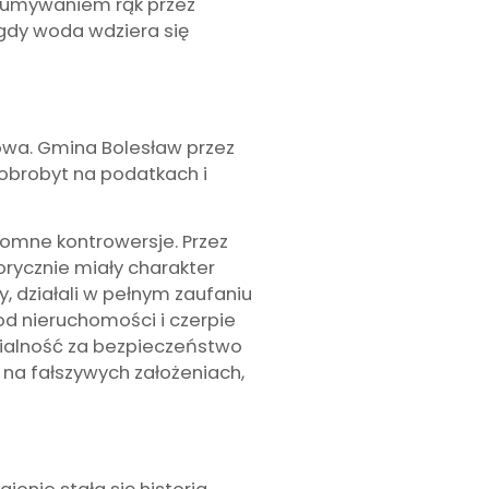
i umywaniem rąk przez
 gdy woda wdziera się
zowa. Gmina Bolesław przez
dobrobyt na podatkach i
romne kontrowersje. Przez
rycznie miały charakter
 działali w pełnym zaufaniu
od nieruchomości i czerpie
zialność za bezpieczeństwo
ę na fałszywych założeniach,