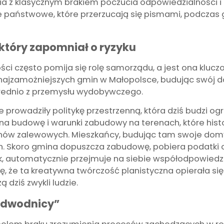
a z klasycznym brakiem poczucia odpowiedzialności 
je państwowe, które przerzucają się pismami, podczas
 który zapomniał o ryzyku
ści często pomija się rolę samorządu, a jest ona kluc
z najzamożniejszych gmin w Małopolsce, budując swój 
rednio z przemysłu wydobywczego.
 prowadziły politykę przestrzenną, która dziś budzi og
a budowę i warunki zabudowy na terenach, które histo
enów zalewowych. Mieszkańcy, budując tam swoje domy,
h. Skoro gmina dopuszcza zabudowę, pobiera podatki 
łek, automatycznie przejmuje na siebie współodpowied
ię, że ta kreatywna twórczość planistyczna opierała si
 dziś zwykli ludzie.
odwodnicy”