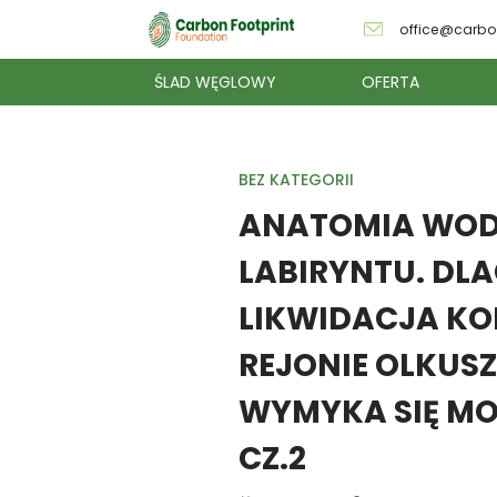
office@carbo
ŚLAD WĘGLOWY
OFERTA
BEZ KATEGORII
ANATOMIA WO
LABIRYNTU. DL
LIKWIDACJA KO
REJONIE OLKUS
WYMYKA SIĘ M
CZ.2