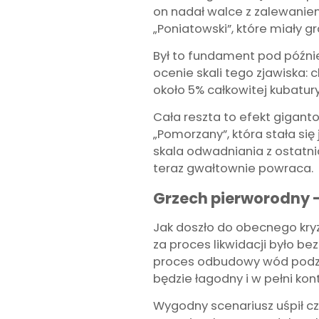
on nadał walce z zalewaniem 
„Poniatowski”, które miały g
Był to fundament pod późni
ocenie skali tego zjawiska:
około 5% całkowitej kubatu
Cała reszta to efekt gigant
„Pomorzany”, która stała si
skala odwadniania z ostatni
teraz gwałtownie powraca.
Grzech pierworodny 
Jak doszło do obecnego kr
za proces likwidacji było be
proces odbudowy wód podzie
będzie łagodny i w pełni kon
Wygodny scenariusz uśpił c