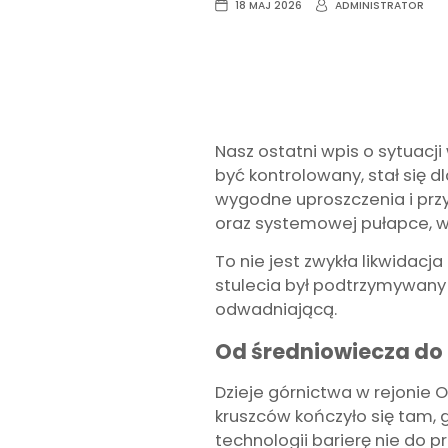
18 MAJ 2026
ADMINISTRATOR
Nasz ostatni wpis o sytuacji
być kontrolowany, stał się 
wygodne uproszczenia i przyj
oraz systemowej pułapce, w
To nie jest zwykła likwidac
stulecia był podtrzymywany 
odwadniającą.
Od średniowiecza do
Dzieje górnictwa w rejonie
kruszców kończyło się tam, 
technologii barierę nie do p