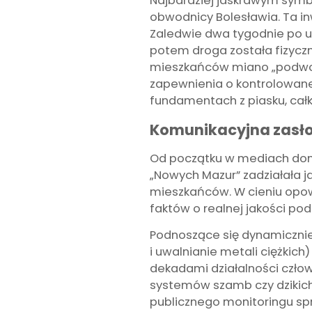
Najbardziej jaskrawym symb
obwodnicy Bolesławia. Ta in
Zaledwie dwa tygodnie po u
potem droga została fizyczn
mieszkańców miano „podwod
zapewnienia o kontrolowane
fundamentach z piasku, całk
Komunikacyjna zasło
Od początku w mediach domi
„Nowych Mazur” zadziałała 
mieszkańców. W cieniu opowi
faktów o realnej jakości po
Podnoszące się dynamicznie
i uwalnianie metali ciężkic
dekadami działalności człow
systemów szamb czy dzikich
publicznego monitoringu spr