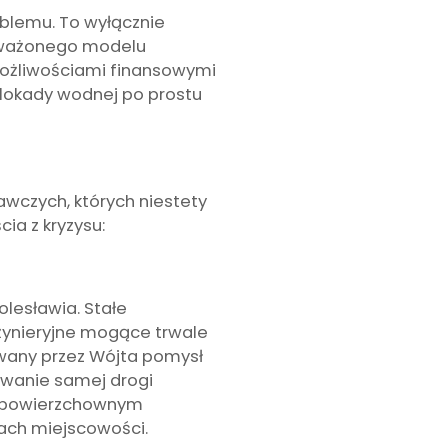
lemu. To wyłącznie
noważonego modelu
możliwościami finansowymi
blokady wodnej po prostu
wczych, których niestety
cia z kryzysu:
olesławia. Stałe
żynieryjne mogące trwale
wany przez Wójta pomysł
owanie samej drogi
, powierzchownym
tach miejscowości.