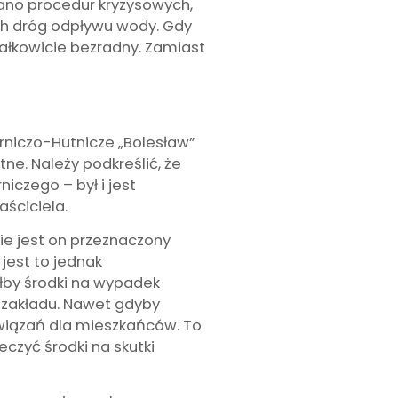
ano procedur kryzysowych,
ych dróg odpływu wody. Gdy
całkowicie bezradny. Zamiast
rniczo-Hutnicze „Bolesław”
ne. Należy podkreślić, że
czego – był i jest
aściciela.
ie jest on przeznaczony
jest to jednak
łby środki na wypadek
 zakładu. Nawet gdyby
wiązań dla mieszkańców. To
eczyć środki na skutki