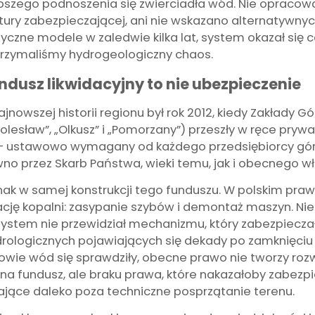
szego podnoszenia się zwierciadła wód. Nie opracow
tury zabezpieczającej, ani nie wskazano alternatywn
yczne modele w zaledwie kilka lat, system okazał się 
rzymaliśmy hydrogeologiczny chaos.
dusz likwidacyjny to nie ubezpieczenie
szej historii regionu był rok 2012, kiedy Zakłady Gó
lesław”, „Olkusz” i „Pomorzany”) przeszły w ręce prywat
 – ustawowo wymagany od każdego przedsiębiorcy górni
no przez Skarb Państwa, wieki temu, jak i obecnego wł
ak w samej konstrukcji tego funduszu. W polskim praw
ację kopalni: zasypanie szybów i demontaż maszyn. Nie 
System nie przewidział mechanizmu, który zabezpiecza
drologicznych pojawiających się dekady po zamknięciu
wie wód się sprawdziły, obecne prawo nie tworzy roz
 na fundusz, ale braku prawa, które nakazałoby zabezpi
ające daleko poza techniczne posprzątanie terenu.