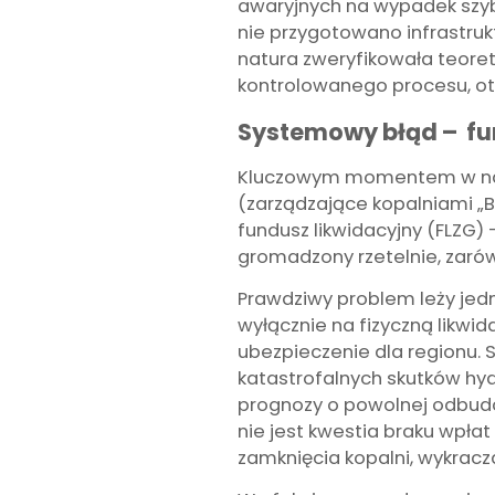
awaryjnych na wypadek szyb
nie przygotowano infrastruk
natura zweryfikowała teoret
kontrolowanego procesu, ot
Systemowy błąd – fun
Kluczowym momentem w najnow
(zarządzające kopalniami „Bo
fundusz likwidacyjny (FLZG)
gromadzony rzetelnie, zarów
Prawdziwy problem leży jedn
wyłącznie na fizyczną likwid
ubezpieczenie dla regionu. 
katastrofalnych skutków hy
prognozy o powolnej odbudo
nie jest kwestia braku wpłat
zamknięcia kopalni, wykracz