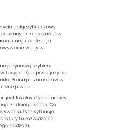
ławia dołączył kluczowy
desperowanych mieszkańców
oistnej stabilizacji i
mpowywanie wody w
ne przynoszą szybkie,
itacyjnie (jak przez jazy na
pada. Praca piezometrów w
liskie piwnice.
s jest lokalny i tymczasowy.
poprzedniego stanu. Co
owywania, tym sytuacja
paratury to rozwiązanie
nego nadzoru.