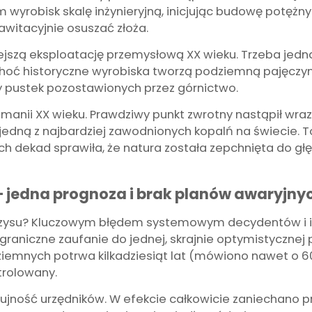
wyrobisk skalę inżynieryjną, inicjując budowę potężnych
rawitacyjnie osuszać złoża.
ejszą eksploatację przemysłową XX wieku. Trzeba jed
 choć historyczne wyrobiska tworzą podziemną pajęczy
ry pustek pozostawionych przez górnictwo.
omanii XX wieku. Prawdziwy punkt zwrotny nastąpił wra
ę jedną z najbardziej zawodnionych kopalń na świecie.
ch dekad sprawiła, że natura została zepchnięta do głę
– jedna prognoza i brak planów awaryjny
yzysu? Kluczowym błędem systemowym decydentów i in
zgraniczne zaufanie do jednej, skrajnie optymistycznej 
mnych potrwa kilkadziesiąt lat (mówiono nawet o 60
trolowany.
zujność urzędników. W efekcie całkowicie zaniechano