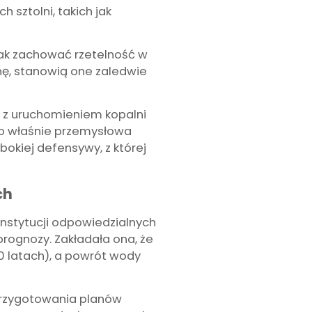
 sztolni, takich jak
nak zachować rzetelność w
nę, stanowią one zaledwie
z z uruchomieniem kopalni
 To właśnie przemysłowa
bokiej defensywy, z której
ch
stytucji odpowiedzialnych
prognozy. Zakładała ona, że
 latach), a powrót wody
 przygotowania planów