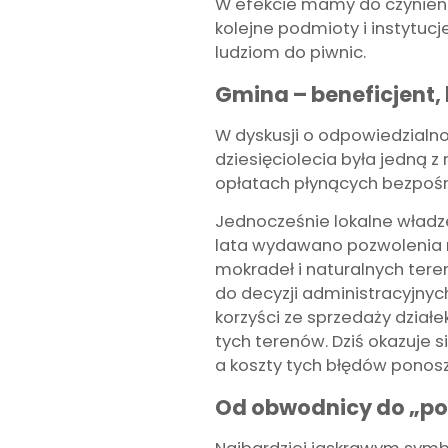
W efekcie mamy do czynieni
kolejne podmioty i instytuc
ludziom do piwnic.
Gmina – beneficjent,
W dyskusji o odpowiedzialno
dziesięciolecia była jedną 
opłatach płynących bezpoś
Jednocześnie lokalne władze
lata wydawano pozwolenia n
mokradeł i naturalnych ter
do decyzji administracyjnyc
korzyści ze sprzedaży dzia
tych terenów. Dziś okazuje s
a koszty tych błędów ponoszą
Od obwodnicy do „p