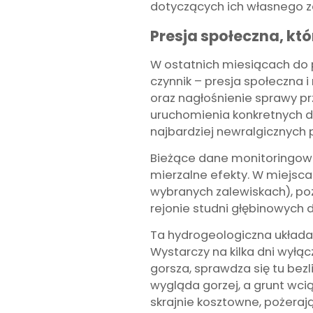
dotyczących ich własnego z
Presja społeczna, kt
W ostatnich miesiącach do p
czynnik – presja społeczna
oraz nagłośnienie sprawy prz
uruchomienia konkretnych
najbardziej newralgicznych 
Bieżące dane monitoringowe
mierzalne efekty. W miejsca
wybranych zalewiskach), p
rejonie studni głębinowych d
Ta hydrogeologiczna układan
Wystarczy na kilka dni wył
gorsza, sprawdza się tu be
wygląda gorzej, a grunt wcią
skrajnie kosztowne, pożeraj