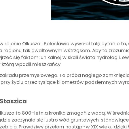
 w rejonie Olkusza i Bolesławia wywołał falę pytań o to,
dla regionu tak gwałtownym wstrząsem. Aby to zrozumi
rzeć się faktom: unikalnej w skali świata hydrologii, e
 którą wpadli mieszkańcy.
ja zakładu przemysłowego. To próba nagłego zamknięcia
przy życiu przez tysiące kilometrów podziemnych wyro
 Staszica
 Olkusza to 800-letnia kronika zmagań z wodą. W śred
gdzie zaczynało się lustro wód gruntowych, stanowiąc
rzebicia. Prawdziwy przełom nastąpił w XIX wieku dzięki