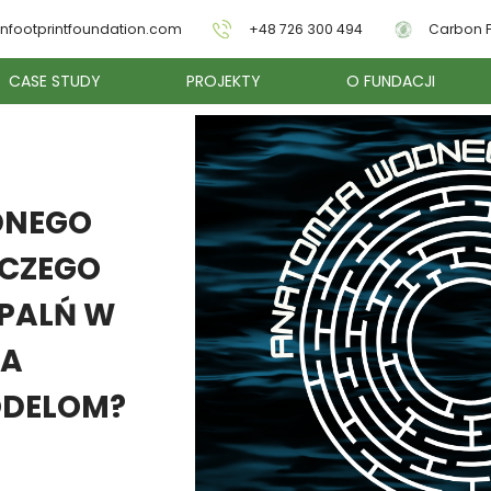
nfootprintfoundation.com
+48 726 300 494
Carbon F
CASE STUDY
PROJEKTY
O FUNDACJI
DNEGO
ACZEGO
PALŃ W
ZA
ODELOM?