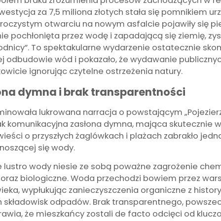
olem braku zrozumienia procesów zachodzących w regio
westycja za 7,5 miliona złotych stała się pomnikiem ur
roczystym otwarciu na nowym asfalcie pojawiły się pi
ie pochłonięta przez wodę i zapadającą się ziemię, z
nicy”. To spektakularne wydarzenie ostatecznie sko
j odbudowie wód i pokazało, że wydawanie publicznyc
owicie ignorując czytelne ostrzeżenia natury.
na dymna i brak transparentności
nowała lukrowana narracja o powstającym „Pojezierzu
jak komunikacyjna zasłona dymna, mająca skutecznie 
eści o przyszłych żaglówkach i plażach zabrakło jedn
dnoszącej się wody.
 lustro wody niesie ze sobą poważne zagrożenie chem
h) oraz biologiczne. Woda przechodzi bowiem przez wa
ieka, wypłukując zanieczyszczenia organiczne z histor
 składowisk odpadów. Brak transparentnego, powszec
awia, że mieszkańcy zostali de facto odcięci od klucz