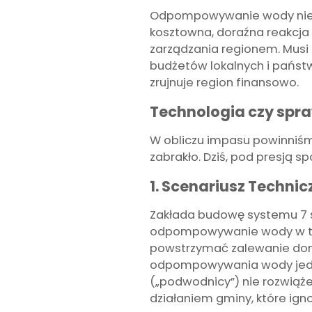
Odpompowywanie wody nie m
kosztowna, doraźna reakcj
zarządzania regionem. Mus
budżetów lokalnych i państ
zrujnuje region finansowo.
Technologia czy spr
W obliczu impasu powinniśm
zabrakło. Dziś, pod presją sp
1. Scenariusz Techni
Zakłada budowę systemu 7 st
odpompowywanie wody w tyc
powstrzymać zalewanie domó
odpompowywania wody jedyni
(„podwodnicy”) nie rozwiąż
działaniem gminy, które ign