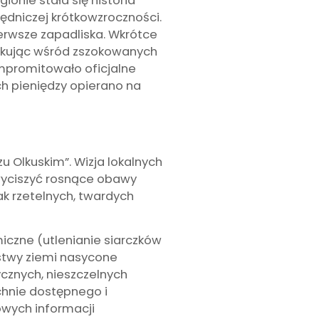
nie stała się historia
zędniczej krótkowzroczności.
erwsze zapadliska. Wkrótce
yskując wśród zszokowanych
mpromitowało oficjalne
h pieniędzy opierano na
 Olkuskim”. Wizja lokalnych
wyciszyć rosnące obawy
ak rzetelnych, twardych
iczne (utlenianie siarczków
rstwy ziemi nasycone
ycznych, nieszczelnych
hnie dostępnego i
owych informacji